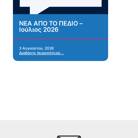
ΝΕΑ ΑΠΟ ΤΟ ΠΕΔΙΟ –
Α
Ιούλιος 2026
κ
σ
α
Α
3 Αυγούστου, 2026
Διαβάστε περισσότερα...
α
28 
Δια