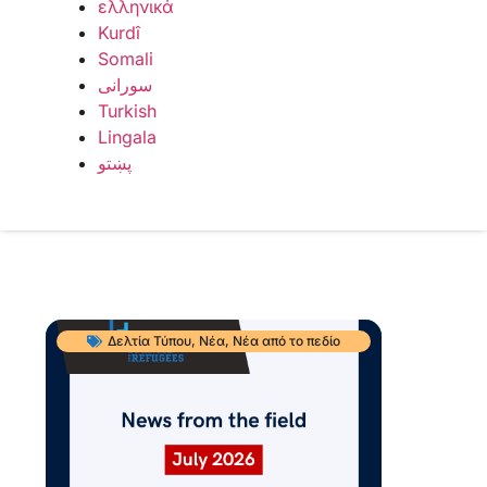
ελληνικά
Kurdî
Somali
سورانی
Turkish
Lingala
پښتو
Δελτία Τύπου
,
Νέα
,
Νέα από το πεδίο