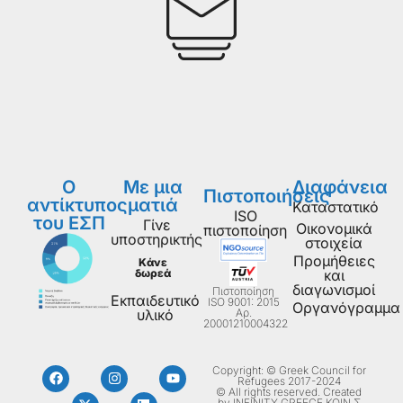
Ο
Με μια
Διαφάνεια
Πιστοποιήσεις
αντίκτυπος
ματιά
Καταστατικό
ISO
του ΕΣΠ
Γίνε
Οικονομικά
πιστοποίηση
υποστηρικτής
στοιχεία
Προμήθειες
Κάνε
δωρεά
και
διαγωνισμοί
Πιστοποίηση
Εκπαιδευτικό
ISO 9001: 2015
Οργανόγραμμα
Aρ.
υλικό
20001210004322
Copyright: © Greek Council for
Refugees 2017-2024
© All rights reserved. Created
by INFINITY GREECE ΚΟΙΝ Σ