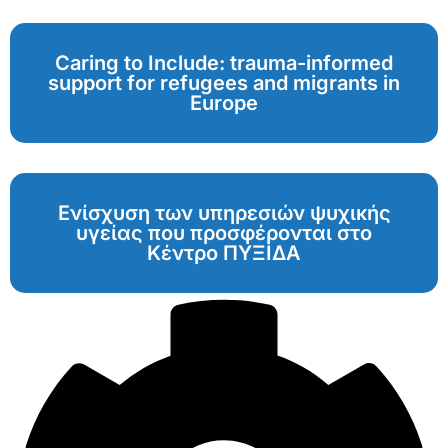
Caring to Include: trauma-informed
support for refugees and migrants in
Europe
Ενίσχυση των υπηρεσιών ψυχικής
υγείας που προσφέρονται στο
Κέντρο ΠΥΞΙΔΑ