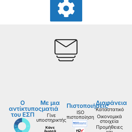
Ο
Με μια
Διαφάνεια
Πιστοποιήσεις
αντίκτυπος
ματιά
Καταστατικό
ISO
του ΕΣΠ
Γίνε
Οικονομικά
πιστοποίηση
υποστηρικτής
στοιχεία
Προμήθειες
Κάνε
δωρεά
και