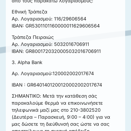
από τους παρακάτω λογαριασμούς:
Εθνική Τράπεζα
Αρ. Λογαριασμού: 116/29606564
IBAN: GR5301101160000011629606564
Τράπεζα Πειραιώς
Αρ. Λογαριασμού: 5032016706911
ΙΒΑΝ: GR8001720320005032016706911
3. Alpha Bank
Αρ. Λογαριασμού:120002002017674
IBAN : GR6401401200120002002017674
ΣΗΜΑΝΤΙΚΟ: Μετά την κατάθεση σάς
παρακαλούμε θερμά να επικοινωνήσετε
τηλεφωνικά μαζί μας στο 210-3802520
(Δευτέρα – Παρασκευή, 9:00 – 4:00) για να
μας δώσετε τη διεύθυνσή σας ώστε να σας