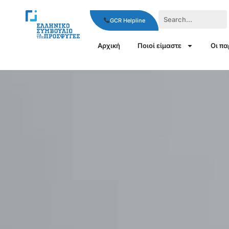
GCR Helpline
Αρχική
Ποιοί είμαστε
Οι π