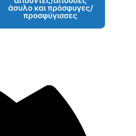
αιτούντες/αιτούσες
άσυλο και πρόσφυγες/
προσφύγισσες