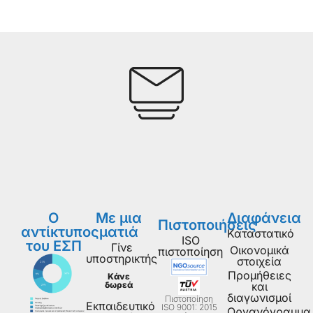
Ο
Με μια
Διαφάνεια
Πιστοποιήσεις
αντίκτυπος
ματιά
Καταστατικό
ISO
του ΕΣΠ
Γίνε
Οικονομικά
πιστοποίηση
υποστηρικτής
στοιχεία
Προμήθειες
Κάνε
δωρεά
και
διαγωνισμοί
Πιστοποίηση
Εκπαιδευτικό
ISO 9001: 2015
Οργανόγραμμα