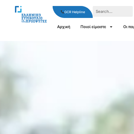
GCR Helpline
Αρχική
Ποιοί είμαστε
Οι π