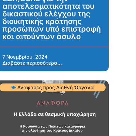
αποτελεσματικότητα του
δικαστικού ελέγχου της
διοικητικής κράτησης
προσώπων υπό επιστροφή
και αιτούντων άσυλο
7 Νοεμβρίου, 2024
Διαβάστε περισσότερα...
Αναφορές προς Διεθνή Όργανα