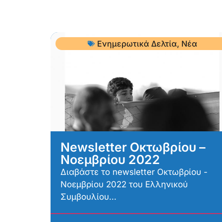
Ενημερωτικά Δελτία
,
Νέα
Newsletter Οκτωβρίου –
Νοεμβρίου 2022
Διαβάστε το newsletter Οκτωβρίου -
Νοεμβρίου 2022 του Ελληνικού
Συμβουλίου...