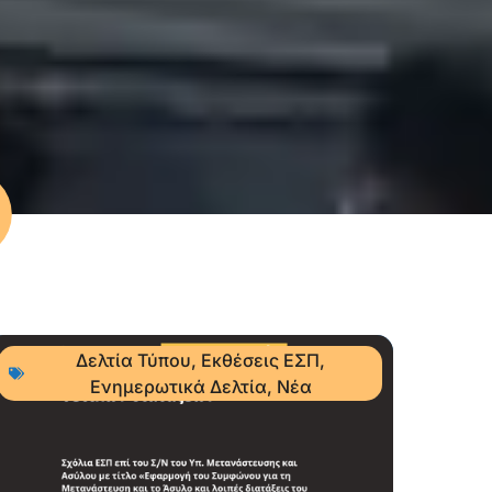
Δελτία Τύπου
,
Εκθέσεις ΕΣΠ
,
Ενημερωτικά Δελτία
,
Νέα