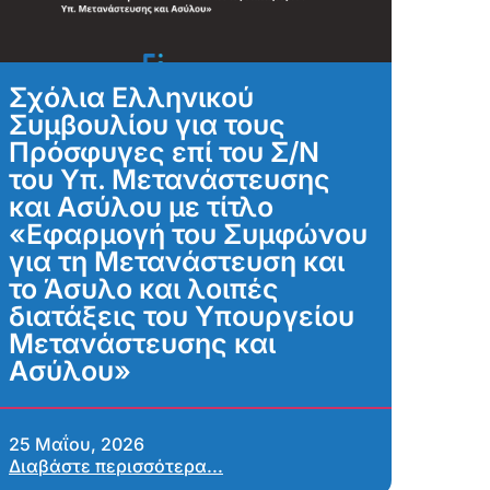
Σχόλια Ελληνικού
Συμβουλίου για τους
Πρόσφυγες επί του Σ/Ν
του Υπ. Μετανάστευσης
και Ασύλου με τίτλο
«Εφαρμογή του Συμφώνου
για τη Μετανάστευση και
το Άσυλο και λοιπές
διατάξεις του Υπουργείου
Μετανάστευσης και
Ασύλου»
25 Μαΐου, 2026
Διαβάστε περισσότερα...