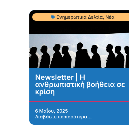
Ενημερωτικά Δελτία
,
Νέα
Newsletter | Η
ανθρωπιστική βοήθεια σε
κρίση
6 Μαΐου, 2025
Διαβάστε περισσότερα...