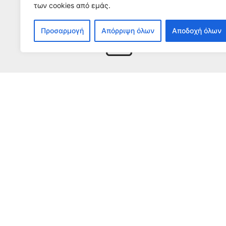
των cookies από εμάς.
Εγγρα
Προσαρμογή
Απόρριψη όλων
Αποδοχή όλων
Για να λαμβάνετε 
Ο αντίκτυπος του ΕΣΠ
Μ
Γ
Ε