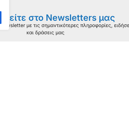
φείτε στο Newsletters μας
newsletter με τις σημαντικότερες πληροφορίες, ειδήσε
και δράσεις μας
ε μια ματιά
Πιστοποιήσε
ίνε υποστηρικτής
ISO πιστοποίησ
Κάνε δωρεά
κπαιδευτικό υλικό