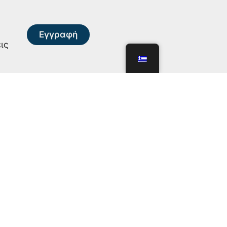
Εγγραφή
ις
ις
Διαφάνεια
η
Καταστατικό
Οικονομικά στοιχεία
Προμήθειες και διαγωνισμοί
Οργανόγραμμα