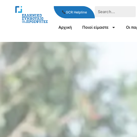
GCR Helpline
Αρχική
Ποιοί είμαστε
Οι π