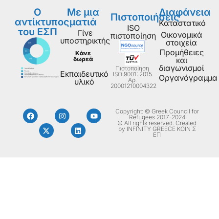
Ο
Με μια
Διαφάνεια
Πιστοποιήσεις
αντίκτυπος
ματιά
Καταστατικό
ISO
του ΕΣΠ
Γίνε
Οικονομικά
πιστοποίηση
υποστηρικτής
στοιχεία
Προμήθειες
Κάνε
δωρεά
και
διαγωνισμοί
Πιστοποίηση
Εκπαιδευτικό
ISO 9001: 2015
Οργανόγραμμα
Aρ.
υλικό
20001210004322
Copyright: © Greek Council for
Refugees 2017-2024
© All rights reserved. Created
by INFINITY GREECE ΚΟΙΝ Σ
ΕΠ