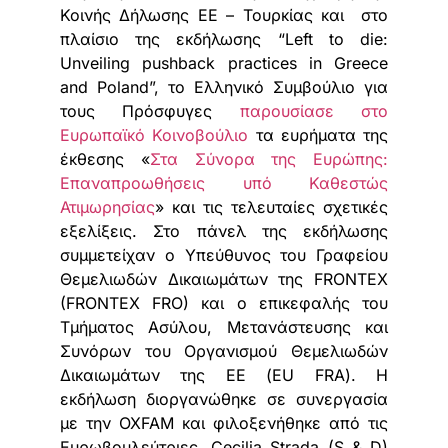
Κοινής Δήλωσης ΕΕ – Τουρκίας και στο
πλαίσιο της εκδήλωσης “Left to die:
Unveiling pushback practices in Greece
and Poland”, το Ελληνικό Συμβούλιο για
τους Πρόσφυγες
παρουσίασε στο
Ευρωπαϊκό Κοινοβούλιο
τα ευρήματα της
έκθεσης «
Στα Σύνορα της Ευρώπης:
Επαναπροωθήσεις υπό Καθεστώς
Ατιμωρησίας
» και τις τελευταίες σχετικές
εξελίξεις. Στο πάνελ της εκδήλωσης
συμμετείχαν ο Υπεύθυνος του Γραφείου
Θεμελιωδών Δικαιωμάτων της FRONTEX
(FRONTEX FRO) και ο επικεφαλής του
Τμήματος Ασύλου, Μετανάστευσης και
Συνόρων του Οργανισμού Θεμελιωδών
Δικαιωμάτων της ΕΕ (EU FRA). Η
εκδήλωση διοργανώθηκε σε συνεργασία
με την OXFAM και φιλοξενήθηκε από τις
Ευρωβουλεύτριες, Cecilia Strada (S & D)