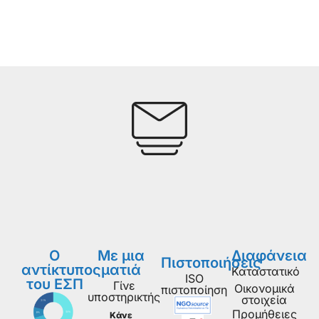
Ο
Με μια
Διαφάνεια
Πιστοποιήσεις
αντίκτυπος
ματιά
Καταστατικό
ISO
του ΕΣΠ
Γίνε
Οικονομικά
πιστοποίηση
υποστηρικτής
στοιχεία
Προμήθειες
Κάνε