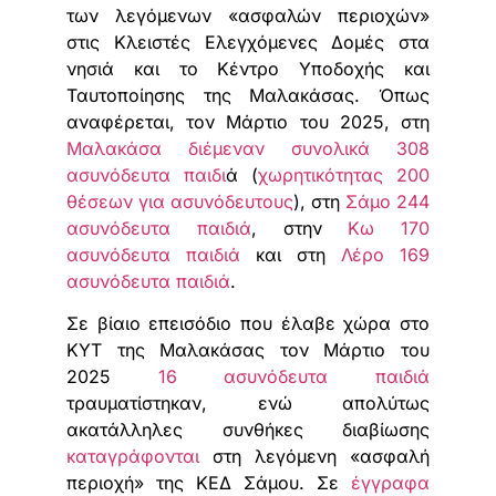
των λεγόμενων «ασφαλών περιοχών»
στις Κλειστές Ελεγχόμενες Δομές στα
νησιά και το Κέντρο Υποδοχής και
Ταυτοποίησης της Μαλακάσας. Όπως
αναφέρεται, τον Μάρτιο του 2025, στη
Μαλακάσα διέμεναν συνολικά 308
ασυνόδευτα παιδι
ά (
χωρητικότητας 200
θέσεων για ασυνόδευτους
), στη
Σάμο 244
ασυνόδευτα παιδιά
, στην
Κω 170
ασυνόδευτα παιδιά
και στη
Λέρο 169
ασυνόδευτα παιδιά
.
Σε βίαιο επεισόδιο που έλαβε χώρα στο
ΚΥΤ της Μαλακάσας τον Μάρτιο του
2025
16 ασυνόδευτα παιδιά
τραυματίστηκαν, ενώ απολύτως
ακατάλληλες συνθήκες διαβίωσης
καταγράφονται
στη λεγόμενη «ασφαλή
περιοχή» της ΚΕΔ Σάμου. Σε
έγγραφα