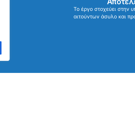
Αποτελ
Το έργο στοχεύει στην 
αιτούντων άσυλο και π
ο
ς
 σε
ικό
 σε
 Β
ς