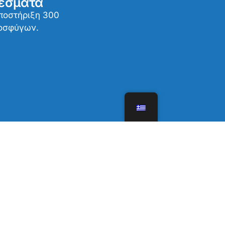
έσματα
υποστήριξη 300
ροσφύγων.