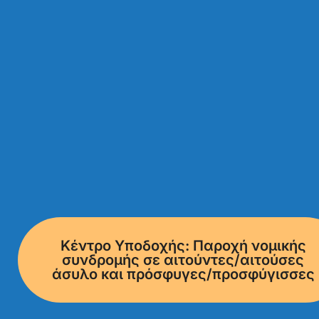
Κέντρο Υποδοχής: Παροχή νομικής
συνδρομής σε αιτούντες/αιτούσες
άσυλο και πρόσφυγες/προσφύγισσες