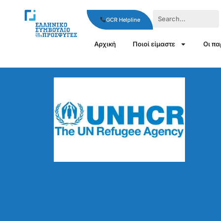
GCR Helpline
Αρχική
Ποιοί είμαστε
Οι π