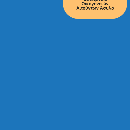
Οικογενειών
Αιτούντων Άσυλο