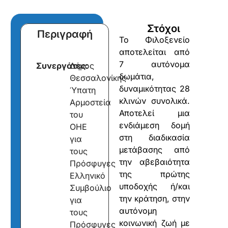
Στόχοι
Περιγραφή
Το Φιλοξενείο
αποτελείται από
7 αυτόνομα
Συνεργάτες:
Δήμος
δωμάτια,
Θεσσαλονίκης
δυναμικότητας 28
Ύπατη
κλινών συνολικά.
Αρμοστεία
Αποτελεί μια
του
ενδιάμεση δομή
ΟΗΕ
στη διαδικασία
για
μετάβασης από
τους
την αβεβαιότητα
Πρόσφυγες
της πρώτης
Ελληνικό
υποδοχής ή/και
Συμβούλιο
την κράτηση, στην
για
αυτόνομη
τους
κοινωνική ζωή με
Πρόσφυγες