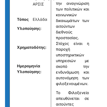
την αναγνώριση
ΑΡΣΙΣ
των πολιτικών και
κοινωνικών
Τόπος
Ελλάδα
δικαιωμάτων των
αιτούντων
Υλοποίησης:
διεθνούς
προστασίας.
Στόχος είναι η
Xρηματοδότης:
παροχή
υποστηρικτικών
υπηρεσιών με
Ημερομηνία
σκοπό την
Υλοποίησης:
ενδυνάμωση και
αυτονόμηση των
φιλοξενουμένων.
Το Φιλοξενείο
απευθύνεται σε
αιτούντες