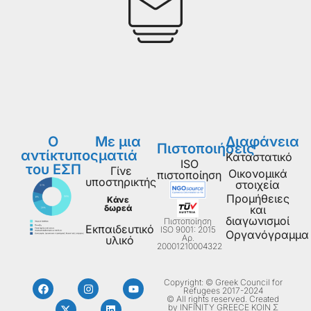
Ο
Με μια
Διαφάνεια
Πιστοποιήσεις
αντίκτυπος
ματιά
Καταστατικό
ISO
του ΕΣΠ
Γίνε
Οικονομικά
πιστοποίηση
υποστηρικτής
στοιχεία
Προμήθειες
Κάνε
δωρεά
και
διαγωνισμοί
Πιστοποίηση
Εκπαιδευτικό
ISO 9001: 2015
Οργανόγραμμα
Aρ.
υλικό
20001210004322
Copyright: © Greek Council for
Refugees 2017-2024
© All rights reserved. Created
by INFINITY GREECE ΚΟΙΝ Σ