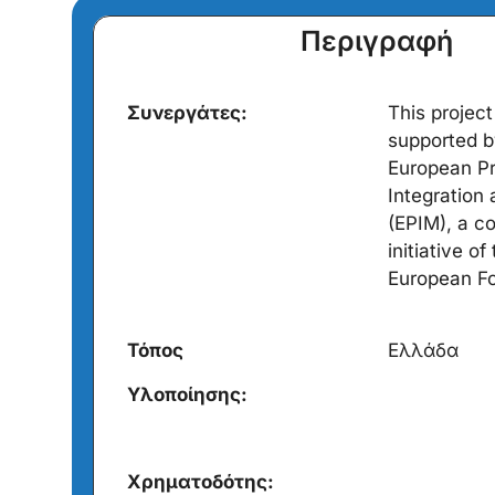
Περιγραφή
Συνεργάτες:
This projec
supported b
European P
Integration 
(EPIM), a co
initiative o
European Fo
Τόπος
Ελλάδα
Υλοποίησης:
Xρηματοδότης: