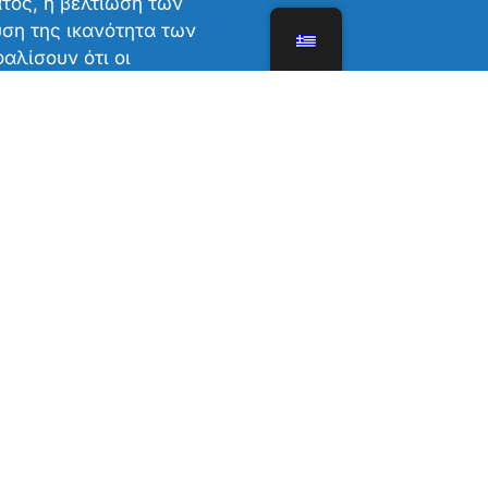
τος, η βελτίωση των
υση της ικανότητα των
αλίσουν ότι οι
σης θα εφαρμόζονται
όθεσμος αντίκτυπος
α είναι ο σεβασμός των
 κατά τη διαχείριση
ικών ροών.