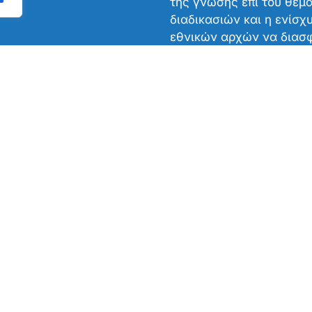
της γνώσης επί του θέμα
διαδικασιών και η ενίσχ
εθνικών αρχών να διασφ
εναλλακτικές της κράτη
συστηματικά. Ο μακροπρ
του έργου αναμένεται ν
ανθρωπίνων δικαιωμάτων
των μικτών μεταναστευτ
Δείτε επίσης