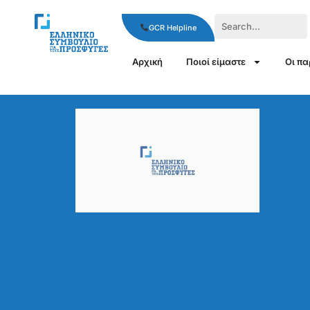
GCR Helpline
Αρχική
Ποιοί είμαστε
Οι π