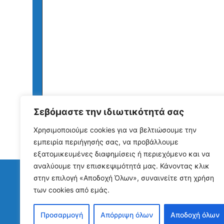
Σεβόμαστε την ιδιωτικότητά σας
Χρησιμοποιούμε cookies για να βελτιώσουμε την
εμπειρία περιήγησής σας, να προβάλλουμε
εξατομικευμένες διαφημίσεις ή περιεχόμενο και να
αναλύουμε την επισκεψιμότητά μας. Κάνοντας κλικ
στην επιλογή «Αποδοχή Όλων», συναινείτε στη χρήση
των cookies από εμάς.
Δράσεις
•Συγγραφή και διανομή ενός Policy Brief
Προσαρμογή
Απόρριψη όλων
Αποδοχή όλων