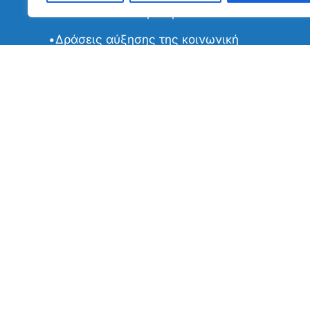
•Εκπαιδευτικά σεμινάρια
•Δράσεις αύξησης της κοινωνική
ευαισθητοποίησης και advocacy