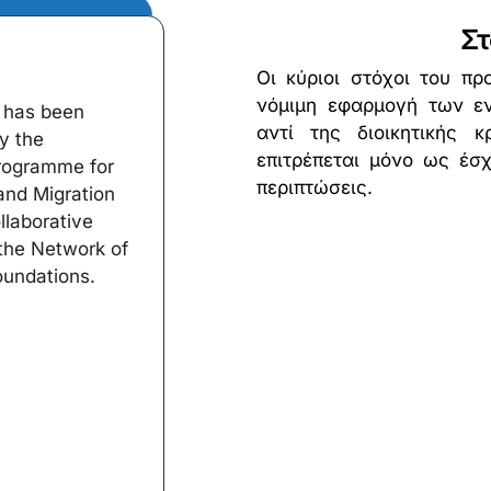
Στ
Οι κύριοι στόχοι του π
νόμιμη εφαρμογή των ε
t has been
αντί της διοικητικής 
y the
επιτρέπεται μόνο ως έσ
rogramme for
περιπτώσεις.
and Migration
llaborative
f the Network of
undations.