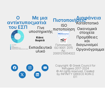
Ο
Με μια
Διαφάνεια
Πιστοποιήσεις
αντίκτυπος
ματιά
Καταστατικό
ISO
του ΕΣΠ
Γίνε
Οικονομικά
πιστοποίηση
υποστηρικτής
στοιχεία
Προμήθειες
Κάνε
δωρεά
και
διαγωνισμοί
Πιστοποίηση
Εκπαιδευτικό
ISO 9001: 2015
Οργανόγραμμα
Aρ.
υλικό
20001210004322
Copyright: © Greek Council for
Refugees 2017-2024
© All rights reserved. Created
by INFINITY GREECE ΚΟΙΝ Σ
ΕΠ