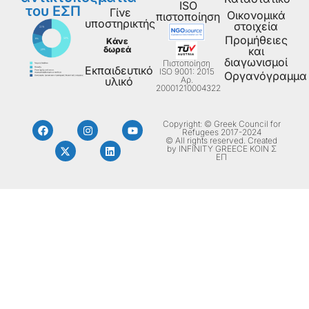
ISO
του ΕΣΠ
Γίνε
Οικονομικά
πιστοποίηση
υποστηρικτής
στοιχεία
Προμήθειες
Κάνε
δωρεά
και
διαγωνισμοί
Πιστοποίηση
Εκπαιδευτικό
ISO 9001: 2015
Οργανόγραμμα
Aρ.
υλικό
20001210004322
Copyright: © Greek Council for
Refugees 2017-2024
© All rights reserved. Created
by INFINITY GREECE ΚΟΙΝ Σ
ΕΠ