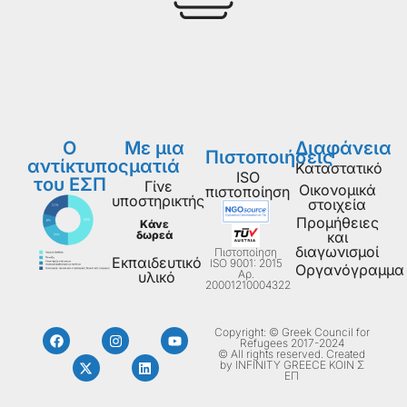
Ο
Με μια
Διαφάνεια
Πιστοποιήσεις
αντίκτυπος
ματιά
Καταστατικό
ISO
του ΕΣΠ
Γίνε
Οικονομικά
πιστοποίηση
υποστηρικτής
στοιχεία
Προμήθειες
Κάνε
δωρεά
και
διαγωνισμοί
Πιστοποίηση
Εκπαιδευτικό
ISO 9001: 2015
Οργανόγραμμα
Aρ.
υλικό
20001210004322
Copyright: © Greek Council for
Refugees 2017-2024
© All rights reserved. Created
by INFINITY GREECE ΚΟΙΝ Σ
ΕΠ