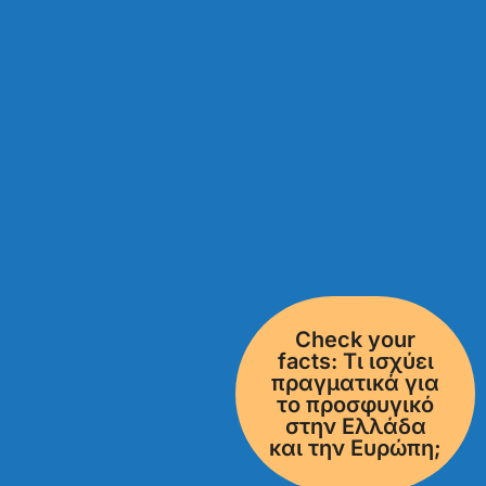
Check your
facts: Τι ισχύει
πραγματικά για
το προσφυγικό
στην Ελλάδα
και την Ευρώπη;