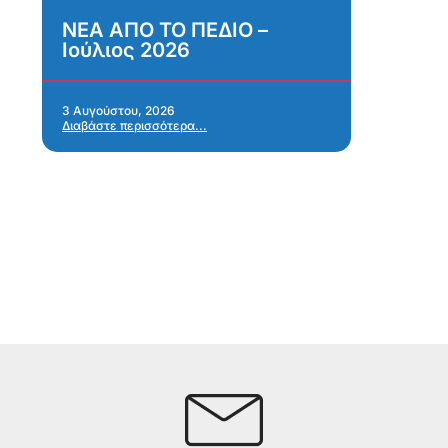
ΝΕΑ ΑΠΟ ΤΟ ΠΕΔΙΟ –
Α
Ιούλιος 2026
κ
σ
α
Α
3 Αυγούστου, 2026
Διαβάστε περισσότερα...
α
28 
Δια