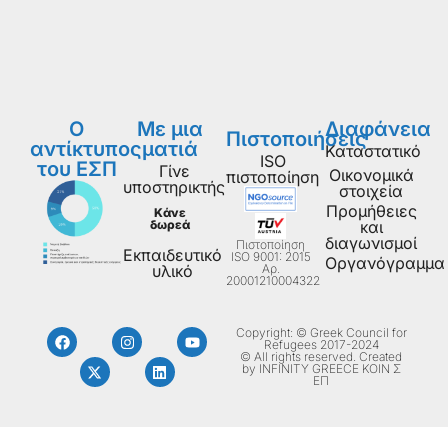
Ο
Με μια
Διαφάνεια
Πιστοποιήσεις
αντίκτυπος
ματιά
Καταστατικό
ISO
του ΕΣΠ
Γίνε
Οικονομικά
πιστοποίηση
υποστηρικτής
στοιχεία
Προμήθειες
Κάνε
δωρεά
και
διαγωνισμοί
Πιστοποίηση
Εκπαιδευτικό
ISO 9001: 2015
Οργανόγραμμα
Aρ.
υλικό
20001210004322
Copyright: © Greek Council for
Refugees 2017-2024
© All rights reserved. Created
by INFINITY GREECE ΚΟΙΝ Σ
ΕΠ