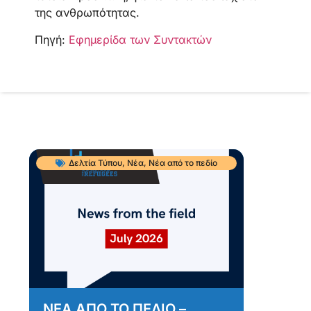
της ανθρωπότητας.
Πηγή:
Εφημερίδα των Συντακτών
Δελτία Τύπου
,
Νέα
,
Νέα από το πεδίο
ΝΕΑ ΑΠΟ ΤΟ ΠΕΔΙΟ –
Α