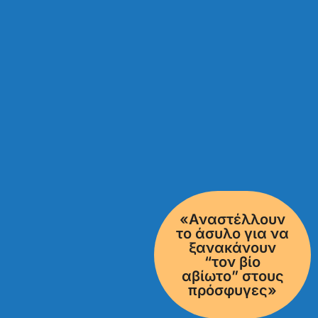
«Αναστέλλουν
το άσυλο για να
ξανακάνουν
“τον βίο
αβίωτο” στους
πρόσφυγες»