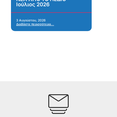
Ιούλιος 2026
κ
σ
α
Α
3 Αυγούστου, 2026
Διαβάστε περισσότερα...
α
28 
Δια