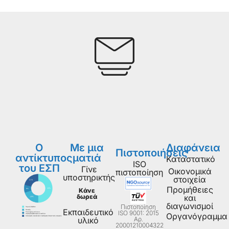
Ο
Με μια
Διαφάνεια
Πιστοποιήσεις
αντίκτυπος
ματιά
Καταστατικό
ISO
του ΕΣΠ
Γίνε
Οικονομικά
πιστοποίηση
υποστηρικτής
στοιχεία
Προμήθειες
Κάνε
δωρεά
και
διαγωνισμοί
Πιστοποίηση
Εκπαιδευτικό
ISO 9001: 2015
Οργανόγραμμα
Aρ.
υλικό
20001210004322