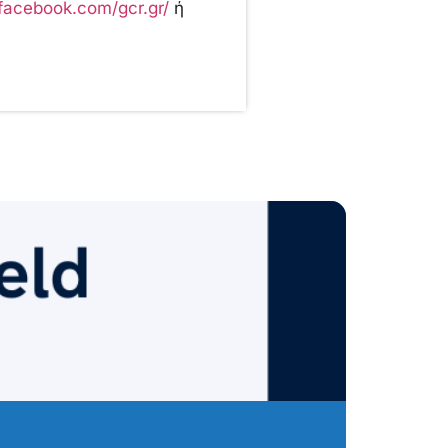
facebook.com/gcr.gr/
ή
Αιτούν