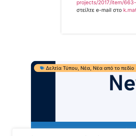
projects/2017/item/663
στείλτε e-mail στο
k.ma
Δελτία Τύπου
,
Νέα
,
Νέα από το πεδίο
ΝΕΑ ΑΠΟ ΤΟ ΠΕΔΙΟ – Ιούλ