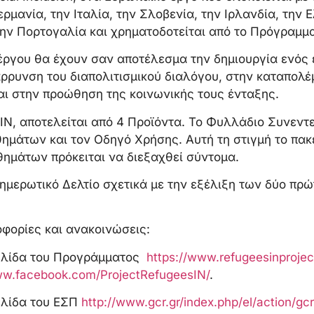
μανία, την Ιταλία, την Σλοβενία, την Ιρλανδία, την 
την Πορτογαλία και χρηματοδοτείται από το Πρόγραμμ
έργου θα έχουν σαν αποτέλεσμα την δημιουργία ενός 
άρρυνση του διαπολιτισμικού διαλόγου, στην καταπολ
ι στην προώθηση της κοινωνικής τους ένταξης.
sIN, αποτελείται από 4 Προϊόντα. Το Φυλλάδιο Συνεν
ημάτων και τον Οδηγό Χρήσης. Αυτή τη στιγμή το πακέ
θημάτων πρόκειται να διεξαχθεί σύντομα.
ημερωτικό Δελτίο σχετικά με την εξέλιξη των δύο πρ
φορίες και ανακοινώσεις:
σελίδα του Προγράμματος
https://www.refugeesinprojec
ww.facebook.com/ProjectRefugeesIN/
.
ελίδα του ΕΣΠ
http://www.gcr.gr/index.php/el/action/gcr