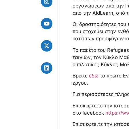
οργανώσεων από την Γερ
από την AidLearn, από 
Οι δραστηριότητες του 
που στοχεύει στην ενθ
κατά των προσφύγων κα
Το πακέτο του Refugee
ταινιών, τον Κύκλο Μαθ
ο πιλοτικός Κύκλος Μα
Βρείτε
εδώ
το πρώτο Εν
έργου.
Για περισσότερες πληρο
Επισκεφτείτε την ιστο
στο facebook
https://w
Επισκεφτείτε την ιστοσ