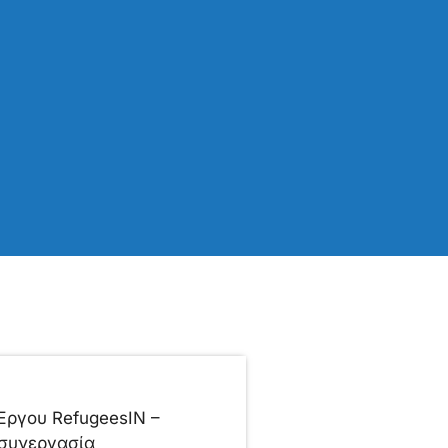
Έργου RefugeesIN –
ε συνεργασία