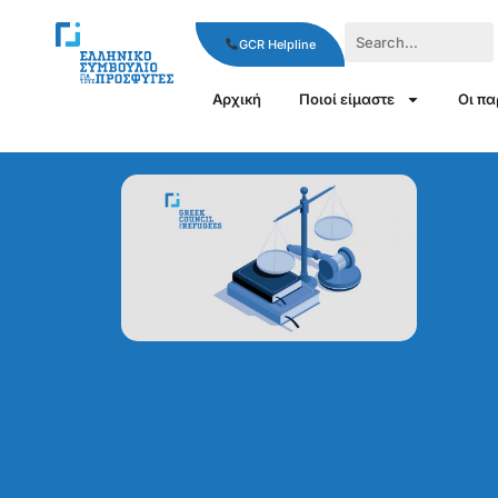
GCR Helpline
Αρχική
Ποιοί είμαστε
Οι π