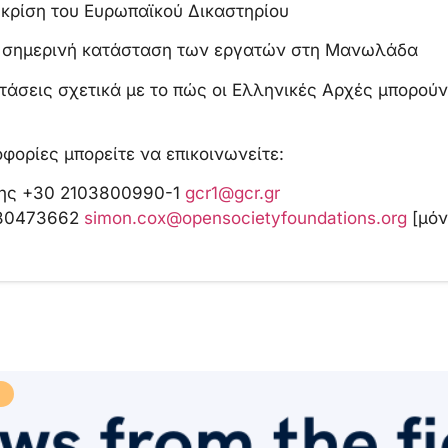
ίση του Ευρωπαϊκού Δικαστηρίου
μερινή κατάσταση των εργατών στη Μανωλάδα
ις σχετικά με το πώς οι Ελληνικές Αρχές μπορούν
φορίες μπορείτε να επικοινωνείτε:
ης +30 2103800990-1
gcr1@gcr.gr
780473662
simon.cox@opensocietyfoundations.org
[μόν