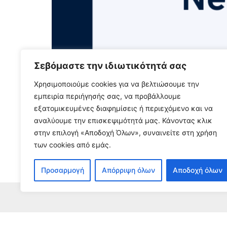
Σεβόμαστε την ιδιωτικότητά σας
ΝΕΑ ΑΠΟ ΤΟ ΠΕΔΙΟ – Ιούλ
Χρησιμοποιούμε cookies για να βελτιώσουμε την
εμπειρία περιήγησής σας, να προβάλλουμε
εξατομικευμένες διαφημίσεις ή περιεχόμενο και να
3 Αυγούστου, 2026
αναλύουμε την επισκεψιμότητά μας. Κάνοντας κλικ
Διαβάστε περισσότερα...
στην επιλογή «Αποδοχή Όλων», συναινείτε στη χρήση
των cookies από εμάς.
Προσαρμογή
Απόρριψη όλων
Αποδοχή όλων
Εγγρα