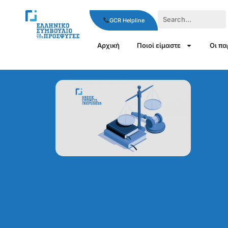
GCR Helpline
Αρχική
Ποιοί είμαστε
Οι π