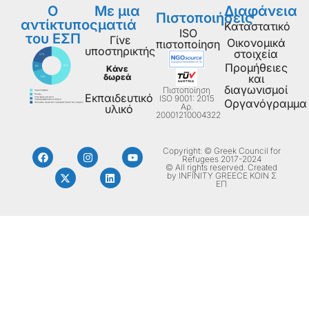
Ο
Με μια
Διαφάνεια
Πιστοποιήσεις
αντίκτυπος
ματιά
Καταστατικό
ISO
του ΕΣΠ
Γίνε
Οικονομικά
πιστοποίηση
υποστηρικτής
στοιχεία
Προμήθειες
Κάνε
δωρεά
και
διαγωνισμοί
Πιστοποίηση
Εκπαιδευτικό
ISO 9001: 2015
Οργανόγραμμα
Aρ.
υλικό
20001210004322
Copyright: © Greek Council for
Refugees 2017-2024
© All rights reserved. Created
by INFINITY GREECE ΚΟΙΝ Σ
ΕΠ