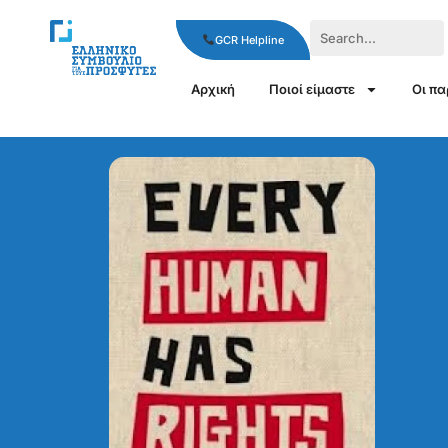
GCR Helpline
Αρχική
Ποιοί είμαστε
Οι π