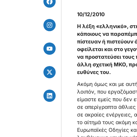
10/12/2010
Η λέξη «ελληνικό», στ
κάποιους να παραπέμπε
πίστευαν ή πιστεύουν 
οφείλεται και στο γεγ
να προστατεύσει τους 
άλλη σχετική ΜΚΟ, προ
ευθύνες του.
Ακόμη όμως και με αυτή
λοιπόν, που εργαζόμαστ
είμαστε εμείς που δεν
σε απερίγραπτα άθλιες
σε ακραίες ενέργειες,
το αίτημά τους ακόμη κ
Ευρωπαϊκές Οδηγίες και