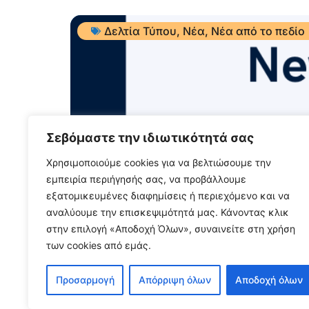
Δελτία Τύπου
,
Νέα
,
Νέα από το πεδίο
Σεβόμαστε την ιδιωτικότητά σας
Χρησιμοποιούμε cookies για να βελτιώσουμε την
ΝΕΑ ΑΠΟ ΤΟ ΠΕΔΙΟ – Ιούλ
εμπειρία περιήγησής σας, να προβάλλουμε
εξατομικευμένες διαφημίσεις ή περιεχόμενο και να
αναλύουμε την επισκεψιμότητά μας. Κάνοντας κλικ
3 Αυγούστου, 2026
στην επιλογή «Αποδοχή Όλων», συναινείτε στη χρήση
Διαβάστε περισσότερα...
των cookies από εμάς.
Προσαρμογή
Απόρριψη όλων
Αποδοχή όλων