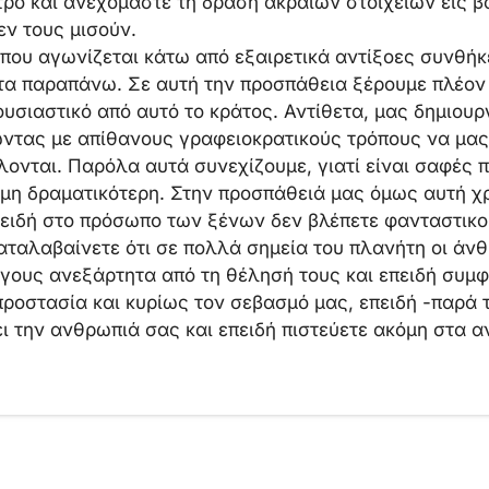
ρο και ανεχόμαστε τη δράση ακραίων στοιχείων εις 
ν τους μισούν.
 που αγωνίζεται κάτω από εξαιρετικά αντίξοες συνθήκε
τα παραπάνω. Σε αυτή την προσπάθεια ξέρουμε πλέον
ουσιαστικό από αυτό το κράτος. Αντίθετα, μας δημιουρ
τας με απίθανους γραφειοκρατικούς τρόπους να μα
λονται. Παρόλα αυτά συνεχίζουμε, γιατί είναι σαφές 
όμη δραματικότερη. Στην προσπάθειά μας όμως αυτή χ
επειδή στο πρόσωπο των ξένων δεν βλέπετε φανταστικο
καταλαβαίνετε ότι σε πολλά σημεία του πλανήτη οι άν
ους ανεξάρτητα από τη θέλησή τους και επειδή συμφω
ροστασία και κυρίως τον σεβασμό μας, επειδή -παρά 
ι την ανθρωπιά σας και επειδή πιστεύετε ακόμη στα 