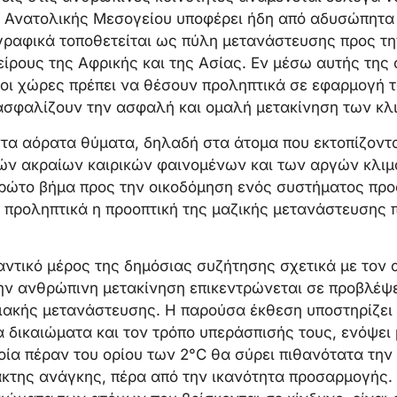
ς Ανατολικής Μεσογείου υποφέρει ήδη από αδυσώπητα 
ραφικά τοποθετείται ως πύλη μετανάστευσης προς τ
είρους της Αφρικής και της Ασίας. Εν μέσω αυτής της
 οι χώρες πρέπει να θέσουν προληπτικά σε εφαρμογή
ασφαλίζουν την ασφαλή και ομαλή μετακίνηση των κ
α αόρατα θύματα, δηλαδή στα άτομα που εκτοπίζονται
ν ακραίων καιρικών φαινομένων και των αργών κλιμ
πρώτο βήμα προς την οικοδόμηση ενός συστήματος προ
 προληπτικά η προοπτική της μαζικής μετανάστευσης 
ντικό μέρος της δημόσιας συζήτησης σχετικά με τον 
ν ανθρώπινη μετακίνηση επικεντρώνεται σε προβλέψει
ιακής μετανάστευσης. Η παρούσα έκθεση υποστηρίζει ό
 δικαιώματα και τον τρόπο υπεράσπισής τους, ενόψει
ποία πέραν του ορίου των 2°C θα σύρει πιθανότατα τη
κτης ανάγκης, πέρα από την ικανότητα προσαρμογής. 