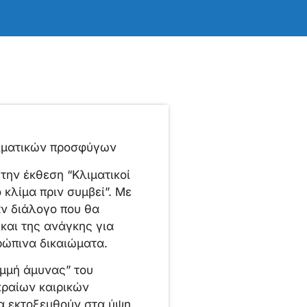
λιματικών προσφύγων
ην έκθεση “Κλιματικοί
κλίμα πριν συμβεί”. Με
αν διάλογο που θα
και της ανάγκης για
ρώπινα δικαιώματα.
μμή άμυνας” του
κραίων καιρικών
α εκτοξευθούν στα ύψη.