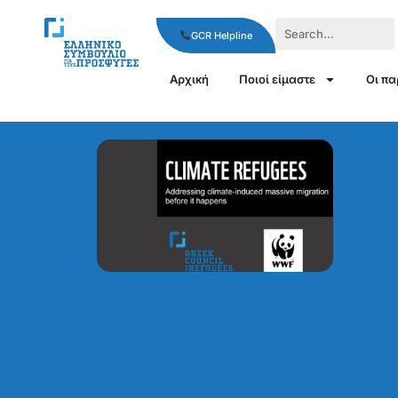
GCR Helpline
Αρχική
Ποιοί είμαστε
Οι π