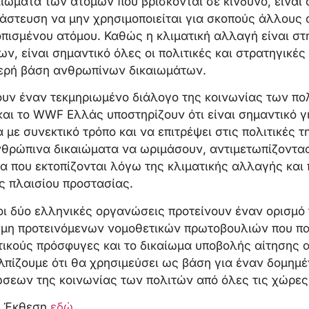
ιώματα των ατόμων που βρίσκονται σε κίνδυνο, είναι 
νάστευση να μην χρησιμοποιείται για σκοπούς άλλους
πισμένου ατόμου. Καθώς η κλιματική αλλαγή είναι στη
, είναι σημαντικό όλες οι πολιτικές και στρατηγικέ
θερή βάση ανθρωπίνων δικαιωμάτων.
υν έναν τεκμηριωμένο διάλογο της κοινωνίας των πολ
αι το WWF Ελλάς υποστηρίζουν ότι είναι σημαντικό γ
 με συνεκτικό τρόπο και να επιτρέψει στις πολιτικές τη
νθρώπινα δικαιώματα να ωριμάσουν, αντιμετωπίζοντας
α που εκτοπίζονται λόγω της κλιματικής αλλαγής και
ς πλαισίου προστασίας.
ι δύο ελληνικές οργανώσεις προτείνουν έναν ορισμό 
σμη προτεινόμενων νομοθετικών πρωτοβουλιών που π
τικούς πρόσφυγες και το δικαίωμα υποβολής αίτησης 
λπίζουμε ότι θα χρησιμεύσει ως βάση για έναν δομημέ
σεων της κοινωνίας των πολιτών από όλες τις χώρες
ν Έκθεση
εδώ