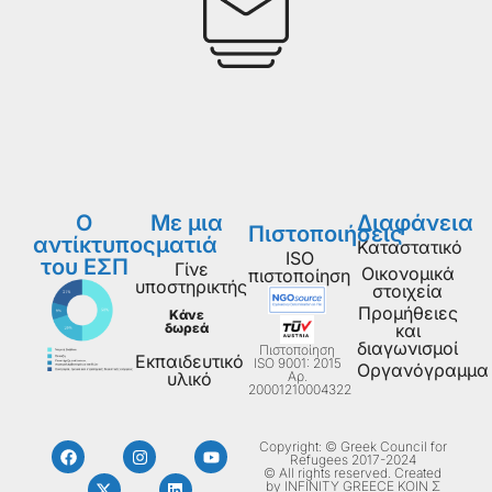
Ο
Με μια
Διαφάνεια
Πιστοποιήσεις
αντίκτυπος
ματιά
Καταστατικό
ISO
του ΕΣΠ
Γίνε
Οικονομικά
πιστοποίηση
υποστηρικτής
στοιχεία
Προμήθειες
Κάνε
δωρεά
και
διαγωνισμοί
Πιστοποίηση
Εκπαιδευτικό
ISO 9001: 2015
Οργανόγραμμα
Aρ.
υλικό
20001210004322
Copyright: © Greek Council for
Refugees 2017-2024
© All rights reserved. Created
by INFINITY GREECE ΚΟΙΝ Σ