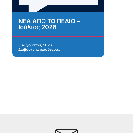
ΝΕΑ ΑΠΟ ΤΟ ΠΕΔΙΟ –
Α
Ιούλιος 2026
κ
σ
α
Α
3 Αυγούστου, 2026
Διαβάστε περισσότερα...
α
28 
Δια