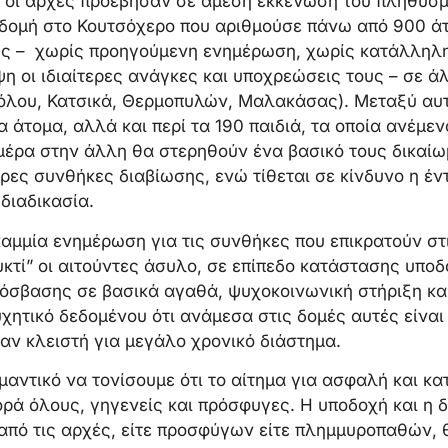
ο, οι αρχές προέβησαν σε άμεση εκκένωση του πληθυσ
 δομή στο Κουτσόχερο που αριθμούσε πάνω από 900 άτ
ς – χωρίς προηγούμενη ενημέρωση, χωρίς κατάλληλη
 οι ιδιαίτερες ανάγκες και υποχρεώσεις τους – σε ά
Βόλου, Κατσικά, Θερμοπυλών, Μαλακάσας). Μεταξύ αυ
α άτομα, αλλά και περί τα 190 παιδιά, τα οποία ανέμε
 μέρα στην άλλη θα στερηθούν ένα βασικό τους δικαίω
ες συνθήκες διαβίωσης, ενώ τίθεται σε κίνδυνο η έν
διαδικασία.
καμμία ενημέρωση για τις συνθήκες που επικρατούν στ
υκτί” οι αιτούντες άσυλο, σε επίπεδο κατάστασης υπο
όσβασης σε βασικά αγαθά, ψυχοκοινωνική στήριξη και
χητικό δεδομένου ότι ανάμεσα στις δομές αυτές είναι 
αν κλειστή για μεγάλο χρονικό διάστημα.
μαντικό να τονίσουμε ότι το αίτημα για ασφαλή και κ
ρά όλους, γηγενείς και πρόσφυγες. Η υποδοχή και η δ
ό τις αρχές, είτε προσφύγων είτε πλημμυροπαθών, θα