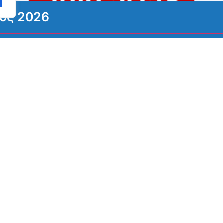
ιος 2026
φείτε στο Newsletters μας
newsletter με τις σημαντικότερες πληροφορίες, ειδήσε
και δράσεις μας