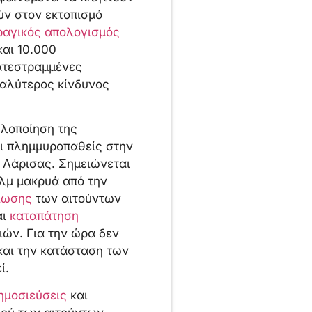
ύν στον εκτοπισμό
τραγικός απολογισμός
αι 10.000
κατεστραμμένες
γαλύτερος κίνδυνος
υλοποίηση της
ι πλημμυροπαθείς στην
Λάρισας. Σημειώνεται
χλμ μακρυά από την
ίωσης
των αιτούντων
αι
καταπάτηση
ών. Για την ώρα δεν
και την κατάσταση των
ί.
ημοσιεύσεις
και