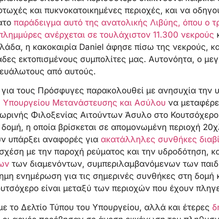
φτωχές και πυκνοκατοικημένες περιοχές, και να οδηγο
ατο
παράδειγμα αυτό της ανατολικής Λιβύης, όπου ο 
 πλημμύρες ανέρχεται σε τουλάχιστον 11.300 νεκρούς
κ
λάδα, η κακοκαιρία Daniel άφησε πίσω της νεκρούς, 
άδες εκτοπισμένους συμπολίτες μας. Αυτονόητα, ο με
 ευάλωτους από αυτούς.
 για τους Πρόσφυγες παρακολουθεί με ανησυχία την 
 Υπουργείου Μετανάστευσης και Ασύλου
να μεταφέρε
ρινής Φιλοξενίας Αιτούντων Άσυλο στο Κουτσόχερο 
η δομή, η οποία βρίσκεται σε απομονωμένη περιοχή 20
υν υπάρξει αναφορές για
ακατάλληλες συνθήκες διαβ
σχέση με την παροχή ρεύματος και την υδροδότηση, κ
ων
των διαμενόντων, συμπεριλαμβανόμενων των παιδι
σημη ενημέρωση για τις σημερινές συνθήκες στη δομή 
υτσόχερο είναι μεταξύ των περιοχών που έχουν πληγε
 το Δελτίο Τύπου του Υπουργείου, αλλά και έτερες
δ