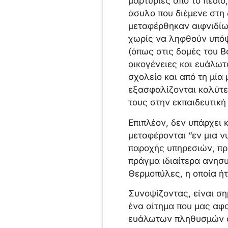
μαρτυρίες από το πεδί
άσυλο που διέμενε στη
μεταφέρθηκαν αιφνιδίω
χωρίς να ληφθούν υπόψη
(όπως στις δομές του 
οικογένειες και ευάλωτ
σχολείο και από τη μία
εξασφαλίζονται καλύτερ
τους στην εκπαιδευτική 
Επιπλέον, δεν υπάρχει 
μεταφέρονται “εν μια ν
παροχής υπηρεσιών, πρ
πράγμα ιδιαίτερα ανησυ
Θερμοπύλες, η οποία ήτ
Συνοψίζοντας, είναι ση
ένα αίτημα που μας αφο
ευάλωτων πληθυσμών απ