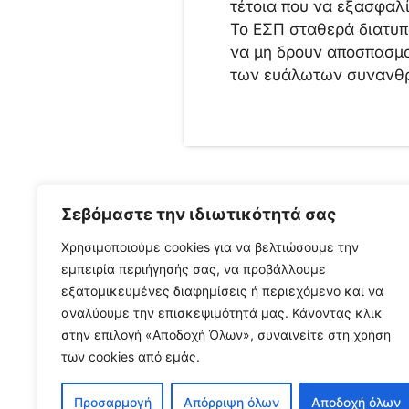
τέτοια που να εξασφαλί
Το ΕΣΠ σταθερά διατυπ
να μη δρουν αποσπασμα
των ευάλωτων συνανθ
Σεβόμαστε την ιδιωτικότητά σας
Χρησιμοποιούμε cookies για να βελτιώσουμε την
Δελτία Τύπου
,
Νέα
,
Νέα από το πεδίο
εμπειρία περιήγησής σας, να προβάλλουμε
εξατομικευμένες διαφημίσεις ή περιεχόμενο και να
αναλύουμε την επισκεψιμότητά μας. Κάνοντας κλικ
στην επιλογή «Αποδοχή Όλων», συναινείτε στη χρήση
των cookies από εμάς.
Προσαρμογή
Απόρριψη όλων
Αποδοχή όλων