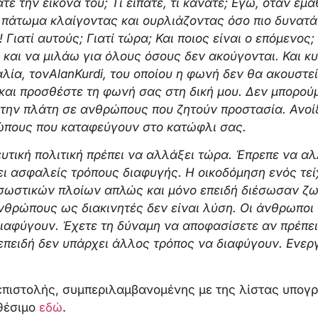
ε την εικόνα του; Τι είπατε, τι κάνατε; Εγώ, όταν έμα
ο πάτωμα κλαίγοντας και ουρλιάζοντας όσο πιο δυνατά
 Γιατί αυτούς; Γιατί τώρα; Και ποιος είναι ο επόμενος
αι να μιλάω για όλους όσους δεν ακούγονται. Και κυ
αλία, τον
Alan
Kurdi, του οποίου η φωνή δεν θα ακουστε
και προσθέστε τη φωνή σας στη δική μου. Δεν μπορούμ
 την πλάτη σε ανθρώπους που ζητούν προστασία. Ανοίξ
ώπους που καταφεύγουν στο κατώφλι σας.
τική πολιτική πρέπει να αλλάξει τώρα. Έπρεπε να αλ
ει ασφαλείς τρόπους διαφυγής. Η οικοδόμηση ενός τεί
σωστικών πλοίων απλώς και μόνο επειδή διέσωσαν ζωέ
νθρώπους ως διακινητές δεν είναι λύση. Οι άνθρωποι
διαφύγουν. Έχετε τη δύναμη να αποφασίσετε αν πρέπε
 επειδή δεν υπάρχει άλλος τρόπος να διαφύγουν. Ενε
 επιστολής, συμπεριλαμβανομένης με της λίστας υπο
θέσιμο
εδώ
.