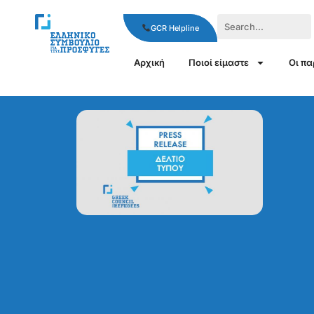
GCR Helpline
Αρχική
Ποιοί είμαστε
Οι π