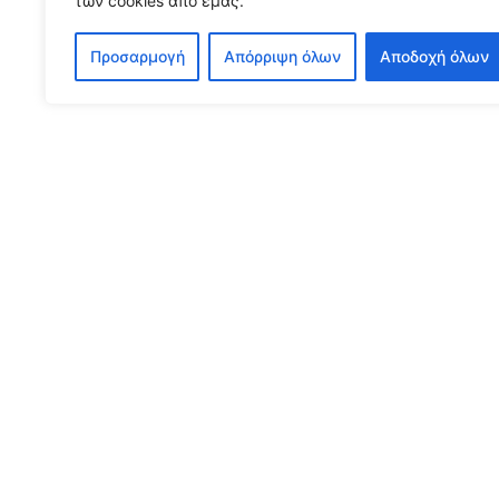
των cookies από εμάς.
3 Αυγούστου, 2026
Διαβάστε περισσότερα...
Προσαρμογή
Απόρριψη όλων
Αποδοχή όλων
Εγγρα
Για να λαμβάνετε 
Ο αντίκτυπος του ΕΣΠ
Μ
Γ