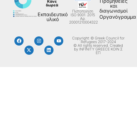
Προμήθειες
Κάνε
δωρεά
και
διαγωνισμοί
Πιστοποίηση
Εκπαιδευτικό
ISO 9001: 2015
Οργανόγραμμα
Aρ.
υλικό
20001210004322
Copyright: © Greek Council for
Refugees 2017-2024
© All rights reserved. Created
by INFINITY GREECE ΚΟΙΝ Σ
ΕΠ