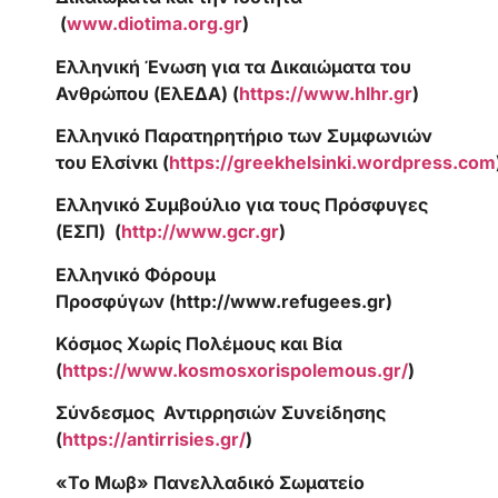
(
www.diotima.org.gr
)
Ελληνική Ένωση για τα Δικαιώματα του
Ανθρώπου (ΕλΕΔΑ) (
https
://
www
.
hlhr
.
gr
)
Ελληνικό Παρατηρητήριο των Συμφωνιών
του
E
λσίνκι (
https://greekhelsinki.wordpress.com
Ελληνικό Συμβούλιο για τους Πρόσφυγες
(ΕΣΠ) (
http://www.gcr.gr
)
Ελληνικό Φόρουμ
Προσφύγων
(http://www.refugees.gr)
Κόσμος Χωρίς Πολέμους και Βία
(
https://www.kosmosxorispolemous.gr/
)
Σύνδεσμος Αντιρρησιών Συνείδησης
(
https://antirrisies.gr/
)
«Το Μωβ» Πανελλαδικό Σωματείο