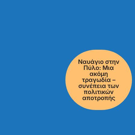
Ναυάγιο στην
Πύλο: Μια
ακόμη
τραγωδία –
συνέπεια των
πολιτικών
αποτροπής