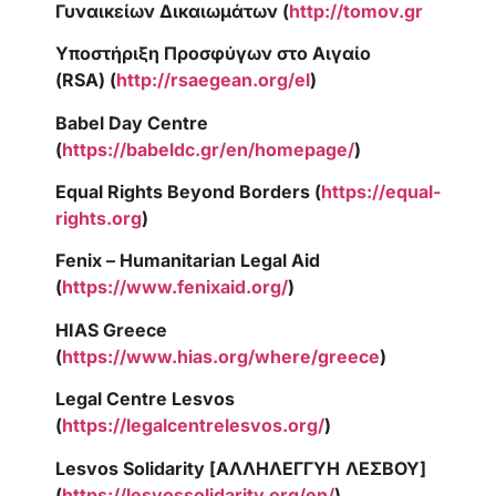
Γυναικείων Δικαιωμάτων (
http://tomov.gr
Υποστήριξη Προσφύγων στο Αιγαίο
(RSA
) (
http://rsaegean.org/el
)
Babel Day Centre
(
https://babeldc.gr/en/homepage/
)
Equal Rights Beyond Borders (
https://equal-
rights.org
)
Fenix – Humanitarian Legal Aid
(
https://www.fenixaid.org/
)
HIAS Greece
(
https://www.hias.org/where/greece
)
Legal Centre Lesvos
(
https://legalcentrelesvos.org/
)
Lesvos Solidarity [
ΑΛΛΗΛΕΓΓΥΗ
ΛΕΣΒΟΥ
]
(
https://lesvossolidarity.org/en/
)