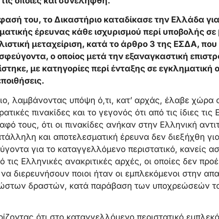
τις οποίες και συνελήφθη.
ασή του, το Δικαστήριο καταδίκασε την Ελλάδα γι
ατικής έρευνας κάθε ισχυρισμού περί υποβολής σε 
ιστική μεταχείριση, κατά το άρθρο 3 της ΕΣΔΑ, πο
σφεύγοντα, ο οποίος μετά την εξαναγκαστική επιστρ
τηκε, με κατηγορίες περί ένταξης σε εγκληματική
εποιθήσεις.
ριο, λαμβάνοντας υπόψη ό,τι, κατ’ αρχάς, έλαβε χώρα
ατικές πινακίδες και το γεγονός ότι από τις ίδιες τις
αφό τους, ότι οι πινακίδες ανήκαν στην Ελληνική αντι
ατάλληλη και αποτελεσματική έρευνα δεν διεξήχθη γι
ύγοντα για το καταγγελλόμενο περιστατικό, κανείς 
ό τις Ελληνικές ανακριτικές αρχές, οι οποίες δεν προ
να διερευνήσουν ποιοι ήταν οι εμπλεκόμενοι στην απ
νώστων δραστών, κατά παράβαση των υποχρεώσεών τ
ρίζοντας ότι στο καταγγελλόμενο περιστατικό εμπλεκ