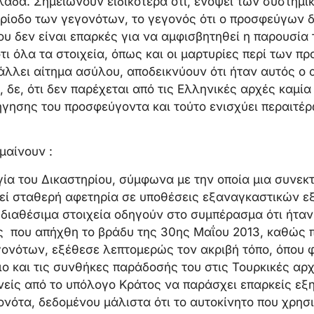
άδα. Σημειώνουν ειδικότερα ότι, ενόψει των συστημ
ρίοδο των γεγονότων, το γεγονός ότι ο προσφεύγων δ
υ δεν είναι επαρκές για να αμφισβητηθεί η παρουσία
τι όλα τα στοιχεία, όπως και οι μαρτυρίες περί των π
λει αίτημα ασύλου, αποδεικνύουν ότι ήταν αυτός ο α
 δε, ότι δεν παρέχεται από τις Ελληνικές αρχές καμί
γησης του προσφεύγοντα και τούτο ενισχύει περαιτέρ
μαίνουν :
γία του Δικαστηρίου, σύμφωνα με την οποία μια συνεκ
εί σταθερή αφετηρία σε υποθέσεις εξαναγκαστικών ε
 διαθέσιμα στοιχεία οδηγούν στο συμπέρασμα ότι ήταν
ς που απήχθη το βράδυ της 30ης Μαΐου 2013, καθώς 
ονότων, εξέθεσε λεπτομερώς τον ακριβή τόπο, όπου 
ιο και τις συνθήκες παράδοσής του στις Τουρκικές αρχ
ανείς από το υπόλογο Κράτος να παράσχει επαρκείς εξη
ονότα, δεδομένου μάλιστα ότι το αυτοκίνητο που χρησ