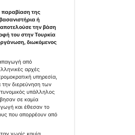
α παραβίαση της
βασανιστήρια ή
υ αποτελούσε την βάση
οφή του στην Τουρκία
 οργάνωση, διωκόμενος
 απαγωγή από
 Ελληνικές αρχές
τρομοκρατική υπηρεσία,
α την διερεύνηση των
αστυνομικός υπάλληλος
έβησαν σε καμία
αγωγή και έθεσαν το
ους που απορρέουν από
όταν χωρίς καμία