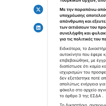
Τουρκικών αρχών, από 
Με την παραπάνω απόφ
υποχρέωσης αποτελεσμ
απάνθρωπη και εξευτελ
των αιτιάσεων του προ
συνελήφθη και φυλακίσ
για τις πολιτικές του π
Ειδικότερα, το Δικαστή
αυτοκίνητο που έφερε κρ
επιβεβαιώθηκε, με έγγρ
διαπίστωσε ότι καμία κ
ισχυρισμών του προσφε
δεν εξετάστηκε ποτέ απ
απολύτως ενέργεια για 
φάκελο στο αρχείο αγ
το άρθρο 3 της ΕΣΔΑ .
Το Δικαστήριο, αναγνω