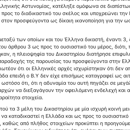
λληνικής Αστυνομίας, κατέληξε ομόφωνα σε διαπίστω
προς το διαδικαστικό του σκέλος και υποχρεώνει την
στον προσφεύγοντα ως δίκαιη ικανοποίηση για την ω
εταξύ των οποίων και του Έλληνα δικαστή, έναντι 3, 
του άρθρου 3 ως προς το ουσιαστικό του μέρος, διότι,
καν, η πλειοψηφία του Δικαστηρίου διατήρησε επιφυλά
παραδοχής της παρουσίας του προσφεύγοντα στην Ελλ
ιωτέον ότι οι Ελληνικές αρχές ισχυρίστηκαν ότι δεν α
δα επειδή ο Β.Υ δεν είχε επισήμως καταγραφεί ως αι
, ωστόσο ότι, ότι η αδυναμία του αυτή πηγάζει σε μεγ
αρχών να διεξαγάγουν την οφειλόμενη ενδελεχή και 
αραίτητα στοιχεία.
υτού τα 3 μέλη του Δικαστηρίου με μία ισχυρή κοινή μ
 να καταδικαστεί η Ελλάδα και ως προς το ουσιαστικ
, καθώς από πλήθος στοιχείων προκύπτει η προηγούμ