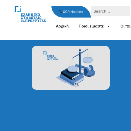
GCR Helpline
Αρχική
Ποιοί είμαστε
Οι π