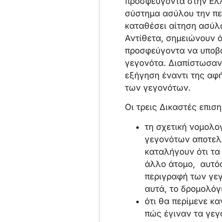
προσφεύγοντα στην Ελλ
σύστημα ασύλου την πε
καταθέσει αίτηση ασύλο
Αντίθετα, σημειώνουν ό
προσφεύγοντα να υποβάλ
γεγονότα. Διαπίστωσαν,
εξήγηση έναντι της αφή
των γεγονότων.
Οι τρεις Δικαστές επιση
τη σχετική νομολο
γεγονότων αποτελ
καταλήγουν ότι τα
άλλο άτομο, αυτό
περιγραφή των γεγ
αυτά, το δρομολόγ
ότι θα περίμενε κ
πώς έγιναν τα γεγ