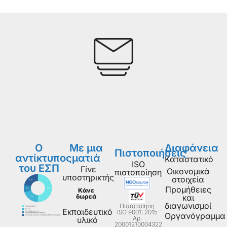
Ο
Με μια
Διαφάνεια
Πιστοποιήσεις
αντίκτυπος
ματιά
Καταστατικό
ISO
του ΕΣΠ
Γίνε
Οικονομικά
πιστοποίηση
υποστηρικτής
στοιχεία
Προμήθειες
Κάνε
δωρεά
και
διαγωνισμοί
Πιστοποίηση
Εκπαιδευτικό
ISO 9001: 2015
Οργανόγραμμα
Aρ.
υλικό
20001210004322