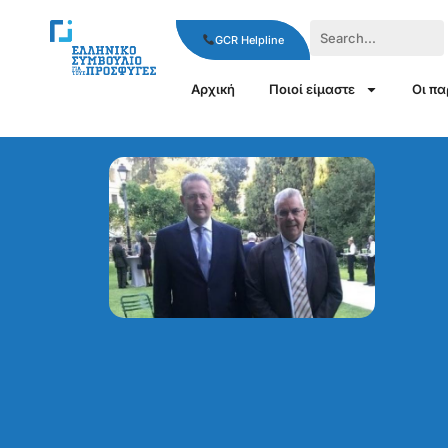
GCR Helpline
Αρχική
Ποιοί είμαστε
Οι π