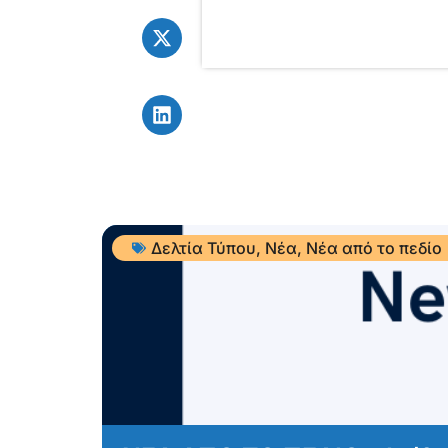
Δελτία Τύπου
,
Νέα
,
Νέα από το πεδίο