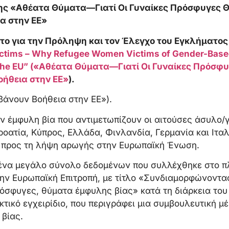
ης «Αθέατα Θύματα—Γιατί Οι Γυναίκες Πρόσφυγες 
α στην ΕΕ»
το για την Πρόληψη και τον Έλεγχο του Εγκλήματος
ctims – Why Refugee Women Victims of Gender-Based
n the EU” («Αθέατα Θύματα—Γιατί Οι Γυναίκες Πρόσ
οήθεια στην ΕΕ»
).
άνουν Βοήθεια στην ΕΕ»).
ην έμφυλη βία που αντιμετωπίζουν οι αιτούσες άσυλο/
ροατία, Κύπρος, Ελλάδα, Φινλανδία, Γερμανία και Ιταλ
 προς τη λήψη αρωγής στην Ευρωπαϊκή Ένωση.
 ένα μεγάλο σύνολο δεδομένων που συλλέχθηκε στο π
ην Ευρωπαϊκή Επιτροπή, με τίτλο «Συνδιαμορφώνοντα
όσφυγες, θύματα έμφυλης βίας» κατά τη διάρκεια του 
τικό εγχειρίδιο, που περιγράφει μια συμβουλευτική μ
βίας.