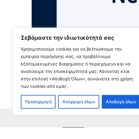
Σεβόμαστε την ιδιωτικότητά σας
ΝΕΑ ΑΠΟ ΤΟ ΠΕΔΙΟ – Ιούλ
Χρησιμοποιούμε cookies για να βελτιώσουμε την
εμπειρία περιήγησής σας, να προβάλλουμε
εξατομικευμένες διαφημίσεις ή περιεχόμενο και να
3 Αυγούστου, 2026
αναλύουμε την επισκεψιμότητά μας. Κάνοντας κλικ
Διαβάστε περισσότερα...
στην επιλογή «Αποδοχή Όλων», συναινείτε στη χρήση
των cookies από εμάς.
Προσαρμογή
Απόρριψη όλων
Αποδοχή όλων
Εγγρα