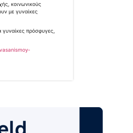
χής, κοινωνικούς
ουν με γυναίκες
α γυναίκες πρόσφυγες,
-vasanismoy-