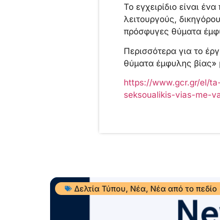
To εγχειρίδιο είναι έν
λειτουργούς, δικηγόρου
πρόσφυγες θύματα έμφυ
Περισσότερα για το έρ
θύματα έμφυλης βίας» 
https://www.gcr.gr/el/
seksoualikis-vias-me-va
Δελτία Τύπου
,
Νέα
,
Νέα από το πεδίο