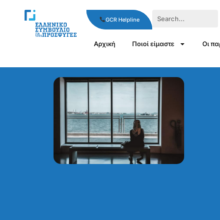
GCR Helpline
Αρχική
Ποιοί είμαστε
Οι π