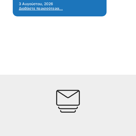
Α
3 Αυγούστου, 2026
Διαβάστε περισσότερα...
α
28 
Δια