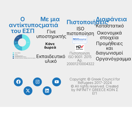
Ο
Με μια
Διαφάνεια
Πιστοποιήσεις
αντίκτυπος
ματιά
Καταστατικό
ISO
του ΕΣΠ
Γίνε
Οικονομικά
πιστοποίηση
υποστηρικτής
στοιχεία
Προμήθειες
Κάνε
δωρεά
και
διαγωνισμοί
Πιστοποίηση
Εκπαιδευτικό
ISO 9001: 2015
Οργανόγραμμα
Aρ.
υλικό
20001210004322
Copyright: © Greek Council for
Refugees 2017-2024
© All rights reserved. Created
by INFINITY GREECE ΚΟΙΝ Σ
ΕΠ