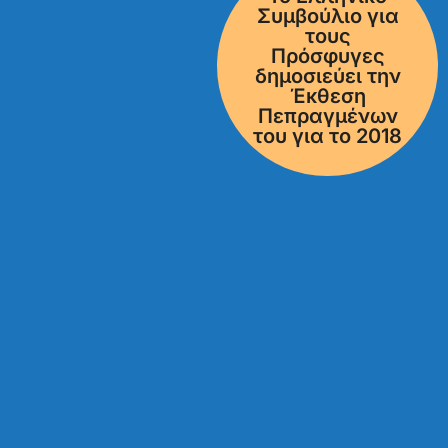
Συμβούλιο για
τους
Πρόσφυγες
δημοσιεύει την
Έκθεση
Πεπραγμένων
του για το 2018