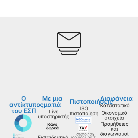
Ο
Με μια
Διαφάνεια
Πιστοποιήσεις
αντίκτυπος
ματιά
Καταστατικό
ISO
του ΕΣΠ
Γίνε
Οικονομικά
πιστοποίηση
υποστηρικτής
στοιχεία
Προμήθειες
Κάνε
δωρεά
και
διαγωνισμοί
Πιστοποίηση
Εκπαιδευτικό
ISO 9001: 2015