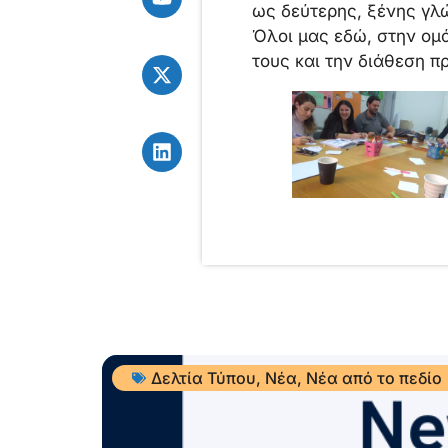
ως δεύτερης, ξένης γλ
Όλοι μας εδώ, στην ομ
τους και την διάθεση π
Δελτία Τύπου
,
Νέα
,
Νέα από το πεδίο