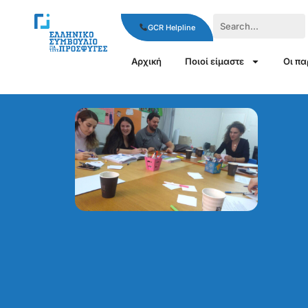
GCR Helpline
Αρχική
Ποιοί είμαστε
Οι π