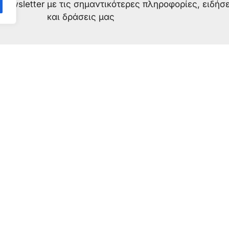
newsletter με τις σημαντικότερες πληροφορίες, ειδήσε
και δράσεις μας
ε μια ματιά
Πιστοποιήσε
ίνε υποστηρικτής
ISO πιστοποίησ
Κάνε δωρεά
κπαιδευτικό υλικό
Πιστοποίηση ISO 9001: 2015 Aρ. 20