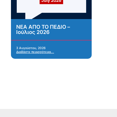
ΝΕΑ ΑΠΟ ΤΟ ΠΕΔΙΟ –
Α
Ιούλιος 2026
κ
σ
α
Α
3 Αυγούστου, 2026
Διαβάστε περισσότερα...
α
28 
Δια