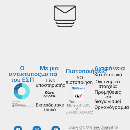
Ο
Με μια
Διαφάνεια
Πιστοποιήσεις
αντίκτυπος
ματιά
Καταστατικό
ISO
του ΕΣΠ
Γίνε
Οικονομικά
πιστοποίηση
υποστηρικτής
στοιχεία
Προμήθειες
Κάνε
δωρεά
και
διαγωνισμοί
Πιστοποίηση
Εκπαιδευτικό
ISO 9001: 2015
Οργανόγραμμα
Aρ.
υλικό
20001210004322
Copyright: © Greek Council for