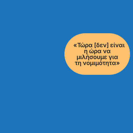
«Τώρα [δεν] είναι
η ώρα να
μιλήσουμε για
τη νομιμότητα»