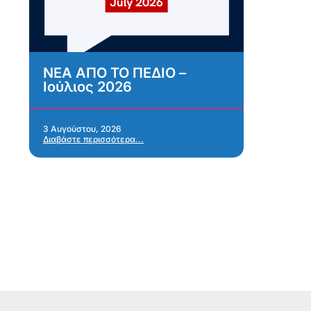
ΝΕΑ ΑΠΟ ΤΟ ΠΕΔΙΟ –
Α
Ιούλιος 2026
κ
σ
α
Α
3 Αυγούστου, 2026
Διαβάστε περισσότερα...
α
28 
Δια