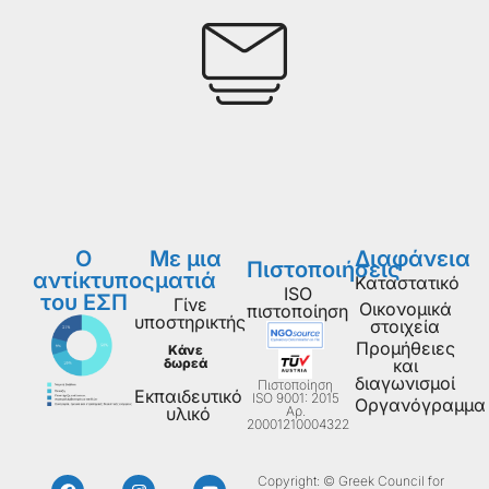
Ο
Με μια
Διαφάνεια
Πιστοποιήσεις
αντίκτυπος
ματιά
Καταστατικό
ISO
του ΕΣΠ
Γίνε
Οικονομικά
πιστοποίηση
υποστηρικτής
στοιχεία
Προμήθειες
Κάνε
δωρεά
και
διαγωνισμοί
Πιστοποίηση
Εκπαιδευτικό
ISO 9001: 2015
Οργανόγραμμα
Aρ.
υλικό
20001210004322
Copyright: © Greek Council for