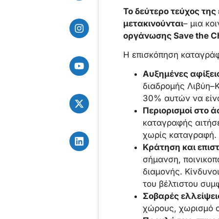
Το δεύτερο τεύχος της
μετακινούνται
– μια κο
οργάνωσης Save the Ch
Η επισκόπηση καταγράφε
Αυξημένες αφίξει
διαδρομής Λιβύη–Κ
30% αυτών να είν
Περιορισμοί στο ά
καταγραφής αιτήσε
χωρίς καταγραφή.
Κράτηση και επιστ
σήμανση, ποινικοπ
διαμονής. Κίνδυνο
του βέλτιστου συμ
Σοβαρές ελλείψει
χώρους, χωρισμό ο