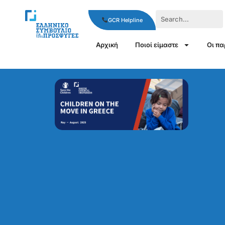
GCR Helpline
Αρχική
Ποιοί είμαστε
Οι π