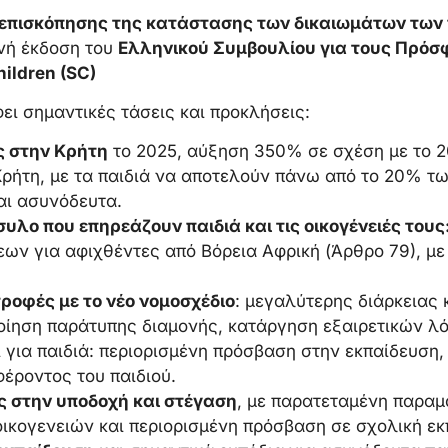
 επισκόπησης της κατάστασης των δικαιωμάτων των 
ινή έκδοση του
Ελληνικού Συμβουλίου για τους Πρόσφ
ildren (SC)
ι σημαντικές τάσεις και προκλήσεις:
ς στην Κρήτη
το 2025, αύξηση 350% σε σχέση με το 2
ρήτη, με τα παιδιά να αποτελούν πάνω από το 20% τω
αι ασυνόδευτα.
συλο που επηρεάζουν παιδιά και τις οικογένειές τους
ων για αφιχθέντες από Βόρεια Αφρική (Άρθρο 79), μ
ροφές με το νέο
νομοσχέδιο
: μεγαλύτερης διάρκειας 
οίηση παράτυπης διαμονής, κατάργηση εξαιρετικών λ
ι για παιδιά: περιορισμένη πρόσβαση στην εκπαίδευση
φέροντος του παιδιού.
ς στην υποδοχή και στέγαση
, με παρατεταμένη παρα
ικογενειών και περιορισμένη πρόσβαση σε σχολική εκ