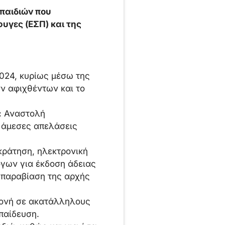
παιδιών που
υγες (ΕΣΠ) και της
024, κυρίως μέσω της
ν αφιχθέντων και το
:
Αναστολή
ε άμεσες απελάσεις
κράτηση, ηλεκτρονική
όγων για έκδοση άδειας
, παραβίαση της αρχής
μονή σε ακατάλληλους
παίδευση.