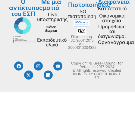
Ο
Με μια
Διαφάνεια
Πιστοποιήσεις
αντίκτυπος
ματιά
Καταστατικό
ISO
του ΕΣΠ
Γίνε
Οικονομικά
πιστοποίηση
υποστηρικτής
στοιχεία
Προμήθειες
Κάνε
δωρεά
και
διαγωνισμοί
Πιστοποίηση
Εκπαιδευτικό
ISO 9001: 2015
Οργανόγραμμα
Aρ.
υλικό
20001210004322
Copyright: © Greek Council for
Refugees 2017-2024
© All rights reserved. Created
by INFINITY GREECE ΚΟΙΝ Σ
ΕΠ