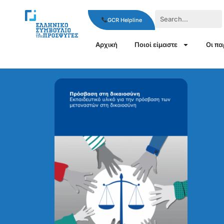
GCR Helpline
Αρχική
Ποιοί είμαστε
Οι π