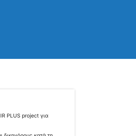
IR PLUS project για
ι δικηγόρους κατά τη