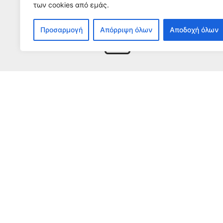
των cookies από εμάς.
Εγγρα
Προσαρμογή
Απόρριψη όλων
Αποδοχή όλων
Για να λαμβάνετε 
Ο αντίκτυπος του ΕΣΠ
Μ
Γ
Ε