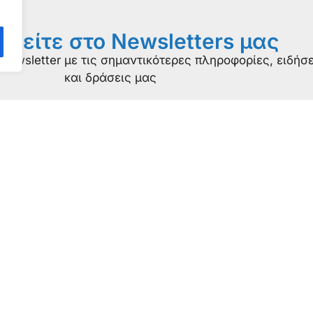
φείτε στο Newsletters μας
newsletter με τις σημαντικότερες πληροφορίες, ειδήσε
και δράσεις μας
ε μια ματιά
Πιστοποιήσε
ίνε υποστηρικτής
ISO πιστοποίησ
Κάνε δωρεά
κπαιδευτικό υλικό