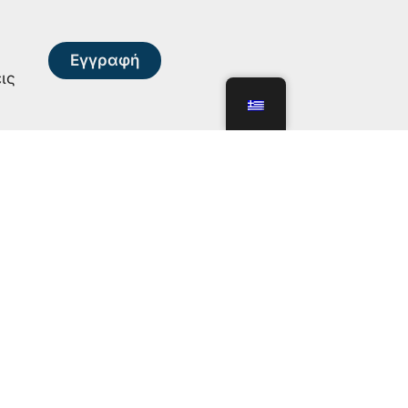
Εγγραφή
ις
ις
Διαφάνεια
η
Καταστατικό
Οικονομικά στοιχεία
Προμήθειες και διαγωνισμοί
Οργανόγραμμα