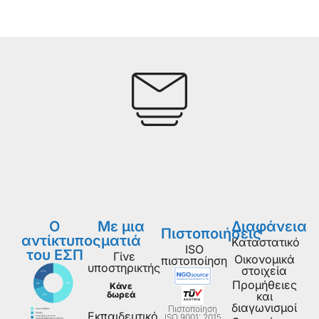
Ο
Με μια
Διαφάνεια
Πιστοποιήσεις
αντίκτυπος
ματιά
Καταστατικό
ISO
του ΕΣΠ
Γίνε
Οικονομικά
πιστοποίηση
υποστηρικτής
στοιχεία
Προμήθειες
Κάνε
δωρεά
και
διαγωνισμοί
Πιστοποίηση
Εκπαιδευτικό
ISO 9001: 2015