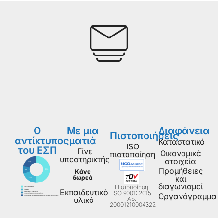
Ο
Με μια
Διαφάνεια
Πιστοποιήσεις
αντίκτυπος
ματιά
Καταστατικό
ISO
του ΕΣΠ
Γίνε
Οικονομικά
πιστοποίηση
υποστηρικτής
στοιχεία
Προμήθειες
Κάνε
δωρεά
και
διαγωνισμοί
Πιστοποίηση
Εκπαιδευτικό
ISO 9001: 2015
Οργανόγραμμα
Aρ.
υλικό
20001210004322