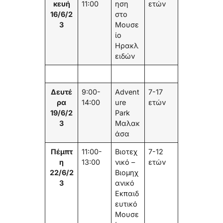
κευή
11:00
ηση
ετών
16/6/2
στο
3
Μουσε
ίο
Ηρακλ
ειδών
Δευτέ
9:00-
Advent
7-17
ρα
14:00
ure
ετών
19/6/2
Park
3
Μαλακ
άσα
Πέμπτ
11:00-
Βιοτεχ
7-12
η
13:00
νικό –
ετών
22/6/2
Βιομηχ
3
ανικό
Εκπαιδ
ευτικό
Μουσε