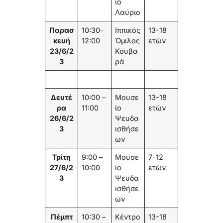
ίο
Λαύριο
Παρασ
10:30-
Ιππικός
13-18
κευή
12:00
Όμιλος
ετών
23/6/2
Κουβα
3
ρά
Δευτέ
10:00 –
Μουσε
13-18
ρα
11:00
ίο
ετών
26/6/2
Ψευδα
3
ισθήσε
ων
Τρίτη
9:00 –
Μουσε
7-12
27/6/2
10:00
ίο
ετών
3
Ψευδα
ισθήσε
ων
Πέμπτ
10:30 –
Κέντρο
13-18