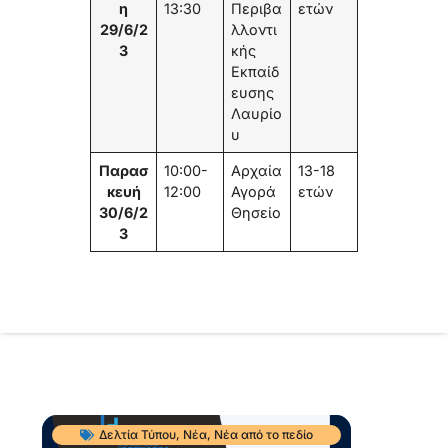
η
13:30
Περιβα
ετών
29/6/2
λλοντι
3
κής
Εκπαίδ
ευσης
Λαυρίο
υ
Παρασ
10:00-
Αρχαία
13-18
κευή
12:00
Αγορά
ετών
30/6/2
Θησείο
3
Δελτία Τύπου
,
Νέα
,
Νέα από το πεδίο