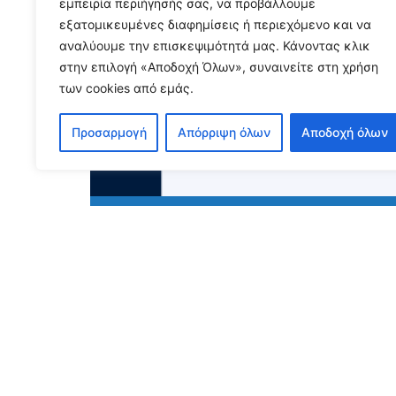
εμπειρία περιήγησής σας, να προβάλλουμε
εξατομικευμένες διαφημίσεις ή περιεχόμενο και να
Δελτία Τύπου
,
Νέα
,
Νέα από το πεδίο
αναλύουμε την επισκεψιμότητά μας. Κάνοντας κλικ
στην επιλογή «Αποδοχή Όλων», συναινείτε στη χρήση
των cookies από εμάς.
Προσαρμογή
Απόρριψη όλων
Αποδοχή όλων
ΝΕΑ ΑΠΟ ΤΟ ΠΕΔΙΟ – Ιούλ
3 Αυγούστου, 2026
Διαβάστε περισσότερα...