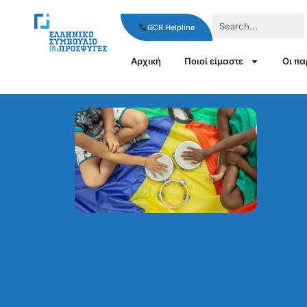
GCR Helpline
Αρχική
Ποιοί είμαστε
Οι π