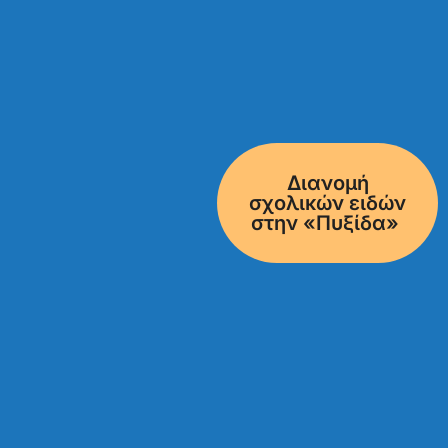
Διανομή
σχολικών ειδών
στην «Πυξίδα»