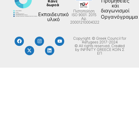
Προμήθειες
Κάνε
δωρεά
και
διαγωνισμοί
Πιστοποίηση
Εκπαιδευτικό
ISO 9001: 2015
Οργανόγραμμα
Aρ.
υλικό
20001210004322
Copyright: © Greek Council for
Refugees 2017-2024
© All rights reserved. Created
by INFINITY GREECE ΚΟΙΝ Σ
ΕΠ