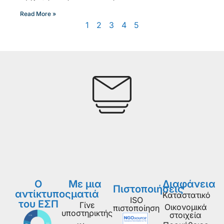
Read More »
1
2
3
4
5
Ο
Με μια
Διαφάνεια
Πιστοποιήσεις
αντίκτυπος
ματιά
Καταστατικό
ISO
του ΕΣΠ
Γίνε
Οικονομικά
πιστοποίηση
υποστηρικτής
στοιχεία