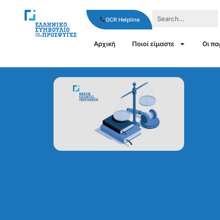
GCR Helpline
Αρχική
Ποιοί είμαστε
Οι π