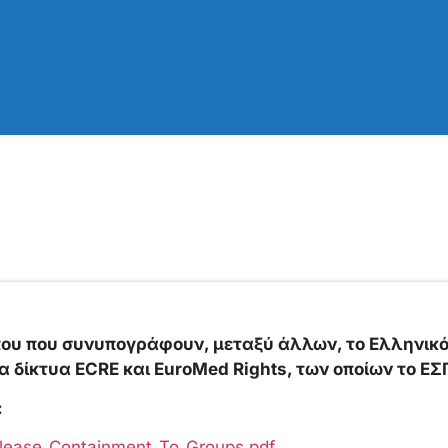
που που συνυπογράφουν, μεταξύ άλλων, το Eλληνικό
 δίκτυα ECRE και ΕuroMed Rights, των οποίων το ΕΣΠ
:
elease_Containment_To_Groups.pdf