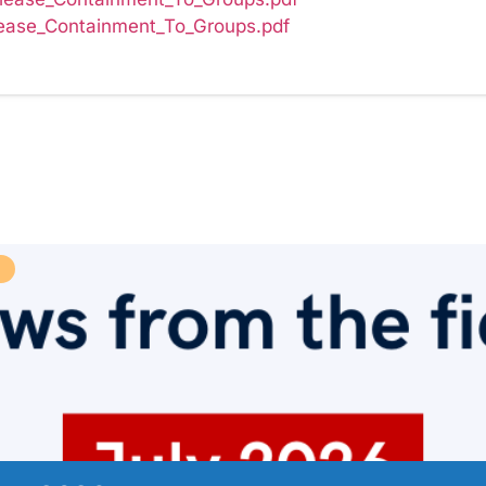
lease_Containment_To_Groups.pdf