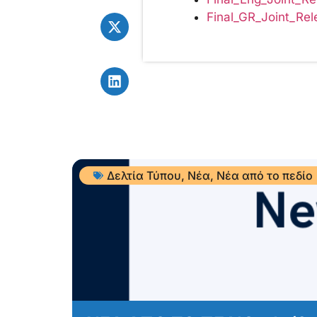
Final_GR_Joint_Re
Δελτία Τύπου
,
Νέα
,
Νέα από το πεδίο