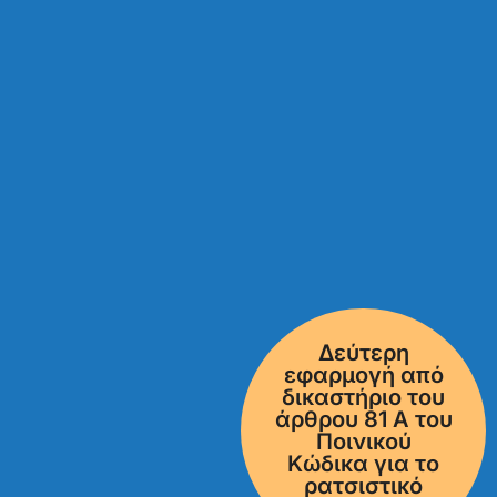
Δεύτερη
εφαρμογή από
δικαστήριο του
άρθρου 81 Α του
Ποινικού
Κώδικα για το
ρατσιστικό