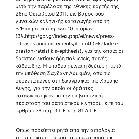
μετά την παρέλαση της εθνικής εορτής της
28ης Οκτωβρίου 2011, εις βάρος δύο
γυναικών ελληνικής καταγωγής από τη
Β.Ήπειρο από ομάδα 10 ατόμων
(βλ.http://gcr.gr/index.php/el/news/press-
releases announcements/item/465-katadiki-
draston-ratsistikis-epithesis), για την οποία οι
δράστες εκτίουν ήδη πολυετείς ποινές
κάθειρξης. Η υπόθεση είναι η δεύτερη, μετά
την υπόθεση Σαχζάντ Λουκμάν, από τις
συσχετισμένες στη δικογραφία της Χρυσής
Αυγής, για την οποία οι δράστες
καταδικάστηκαν με την επιβαρυντική
περίσταση του ρατσιστικού κινήτρου, είτε του
άρθρου 79 παρ.3 ΠΚ είτε 81 Α ΠΚ
Όπως προκύπτει ρητά από την αιτιολογία
της απόφασης, παρά τη μη αναφορά της