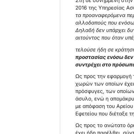
Στη δε συνημμένη στην
2016 της Υπηρεσίας Ασύ
τα προαναφερόμενα περ
αλλοδαπούς που ενόσω 
Δηλαδή δεν υπάρχει δυ
αιτούντος που όταν υπ
τελούσε ήδη σε κράτησ
προστασίας ενόσω δεν τ
συντρέχει στο πρόσωπ
Ως προς την εφαρμογή τ
χωρών των οποίων έχει
πρόσφυγες, των οποίων
άσυλο, ενώ η απομάκρυ
με απόφαση του Αρείου 
Εφετείου που διέταξε 
Ως προς το ανώτατο όρι
έχει ήδη παρέλθει, σύν