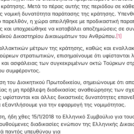
ς κράτησης. Μετά το πέρας αυτής της περιόδου σε κάθ
ς νομική δυνατότητα παράτασης της κράτησης. Υπενθυ
 παρελθόν, η χώρα απειλήθηκε με προδικαστική παρα
 και υποχρεώθηκε να καταβάλει αποζημιώσεις σε συν
ϊκού Δικαστηρίου Δικαιωμάτων του Ανθρώπου.
[1]
αλλακτικών μέτρων της κράτησης, καθώς και εναλλα
ούρκων στρατιωτικών, επισημαίνουμε ότι υφίστανται 
 και ασφάλειας των συγκεκριμένων οκτώ Τούρκων στρ
ου συμφέροντος.
ση του Διοικητικού Πρωτοδικείου, σημειώνουμε ότι απ
ίας η μη πρόβλεψη διαδικασίας αναθεώρησης των σχε
 υφίστανται και άλλες δικαστικές δυνατότητες επαν
α εξαντλήσουμε για την εφαρμογή της νομιμότητας.
η, ήδη χθες 15/1/2018 το Ελληνικό Συμβούλιο για το
ουθούμενες διαδικασίες ενώπιον της Ελληνικής Δικα
ά παντός υπευθύνου για