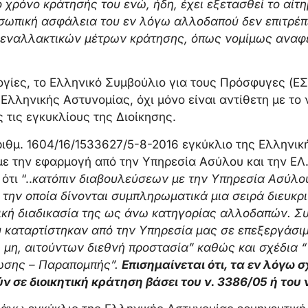
ο χρόνο κράτησής του ενώ, ήδη, έχει εξετασθεί το αί
σωπική ασφάλεια του εν λόγω αλλοδαπού δεν επιτρέπε
 εναλλακτικών μέτρων κράτησης, όπως νομίμως αναφέ
ογίες, το Ελληνικό Συμβούλιο για τους Πρόσφυγες (ΕΣΠ
λληνικής Αστυνομίας, όχι μόνο είναι αντίθετη με το 
ες τις εγκυκλίους της Διοίκησης.
αριθμ. 1604/16/1533627/5-8-2016 εγκύκλιο της Ελληνι
με την εφαρμογή από την Υπηρεσία Ασύλου και την ΕΛ
τι “..
κατόπιν διαβουλεύσεων με την Υπηρεσία Ασύλο
την οποία δίνονται συμπληρωματικά μια σειρά διευκρι
ική διαδικασία της ως άνω κατηγορίας αλλοδαπών. Συ
υ καταρτίστηκαν από την Υπηρεσία μας σε επεξεργάσι
μη, αιτούντων διεθνή προστασία” καθώς και σχέδια 
σης – Παραπομπής”.
Επισημαίνεται ότι, τα εν λόγω 
σε διοικητική κράτηση βάσει του ν. 3386/05 ή του ν