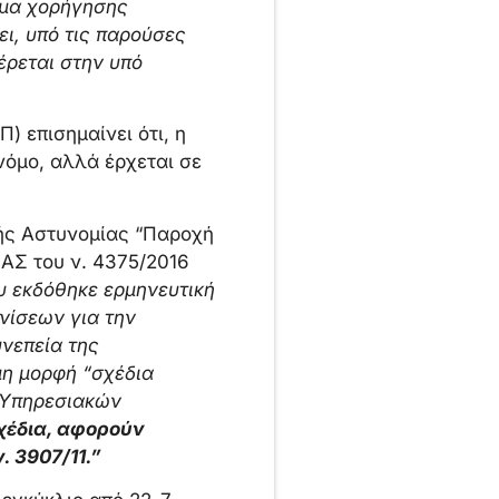
τημα χορήγησης
ι, υπό τις παρούσες
ρεται στην υπό
) επισημαίνει ότι, η
νόμο, αλλά έρχεται σε
κής Αστυνομίας “Παροχή
.ΑΣ του ν. 4375/2016
υ εκδόθηκε ερμηνευτική
νίσεων για την
νεπεία της
μη μορφή “σχέδια
“Υπηρεσιακών
σχέδια, αφορούν
. 3907/11.”