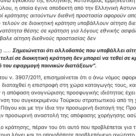
 άνω εγκύκλιο της Ελληνικής Αστυνομίας ερμηνευτική
λου, η οποία έγινε αποδεκτή από την Ελληνική Αστυνο
ί κράτησης αιτούντων διεθνή προστασία αφορούν απο
τελούν σε διοικητική κράτηση υποβάλλουν αίτηση δι
νατότητα θέσης σε κράτηση για λόγους εθνικής ασφά
έβαλε αίτηση διεθνούς προστασίας δεν
η …..
Σημειώνεται ότι αλλοδαπός που υποβάλλει αίτ
ελεί σε διοικητική κράτηση δεν μπορεί να τεθεί σε 
ό του εφαρμογή ποινικών διατάξεων”.
ου ν. 3907/2011, επισημαίνεται ότι ο άνω νόμος αφορ
 διαταχθεί η επιστροφή στη χώρα καταγωγής τους, κα
 η απόφαση αναγνώρισης προσφυγικής ιδιότητας έχει 
νση του συγκεκριμένου Τούρκου στρατιωτικού από τη 
Πάγου και με την ίδια την προσωρινή διαταγή της Προ
την προσωρινή αναστολή της απόφασης χορήγησης ασ
ο κράτησης, πέραν του ότι αυτό που προβλέπεται για 
τομα λήγει και το οποιοδήποτε προβλεπόμενο ανώτατο