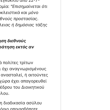
 εγκύκλιο από 22-7-
μία: “
Επισημαίνεται ότι
κλειστικά και μόνο
εθνούς προστασίας.
λειας ή δημόσιας τάξης
ηση διεθνούς
κράτηση εκτός αν
ά πολίτες τρίτων
ι όχι αναγνωρισμένους
ανασταλεί, ή αιτούντες
χώρα έχει απαγορευθεί
έδρου του Διοικητικού
ύλου.
τη διαδικασία ασύλου
 όριο οποιασδήποτε