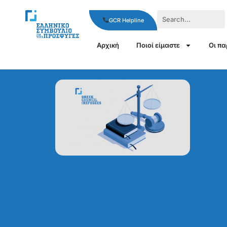
GCR Helpline
Αρχική
Ποιοί είμαστε
Οι π