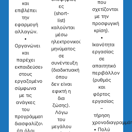
που
και
ες
σχετίζονται
επιβλέπει
(short-
με την
την
list)
προσφυγική
εφαρμογή
καλούνται
κρίση).
αλλαγών.
μέσω
•
•
ηλεκτρονικού
Ικανότητα
Οργανώνει
μηνύματος
εργασίας
και
σε
σε
παρέχει
συνέντευξη
απαιτητικό
εκπαιδεύσεις
(διαδικτυακή
περιβάλλον
στους
όπου
(ρυθμός
εργαζομένους,
δεν είναι
και
σύμφωνα
εφικτή η
φόρτος
με τις
δια
εργασίας
ανάγκες
ζώσης).
–
του
Λόγω
τήρηση
προγράμματος,
του
χρονοδιαγραμμάτ
διασφαλίζοντας
μεγάλου
• Πολύ
ότι όλοι