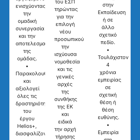
του ΕΣΠ
στην
ενισχύοντας
τηρώντας
Εκπαίδευση
την
για την
ή σε
ομαδική
επιλογή
άλλο
συνεργασία
νέου
σχετικό
και την
προσωπικού
πεδίο.
αποτελεσματικότητα
την
•
της
ισχύουσα
Τουλάχιστον
ομάδας.
νομοθεσία
4
•
και τις
χρόνια
Παρακολουθεί
γενικές
εμπειρίας
και
αρχές
σε
αξιολογεί
της
σχετική
όλες τις
συνθήκης
θέση ή
δραστηριότητες
της ΕΚ
θέση
του
και
ευθύνης.
έργου
ειδικά
•
Helios+,
την αρχή
Εμπειρία
διασφαλίζοντας
τήρησης
στη