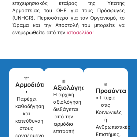
επιχειρησιακός εταίρος της Ύπατης
Αρμοστείας του ΟΗΕ για τους Πρόσφυγες
(UNHCR). Περισσότερα για τον Οργανισμό, το
Όραμα και την Αποστολή του μπορείτε να
ενημερωθείτε από την
ιστοσελίδα
!
Αρμοδιότητες
Αξιολόγηση
Προσόντα
•
Η αρχική
• Πτυχίο
Παρέχει
αξιολόγηση
στις
καθοδήγηση
διεξάγεται
Κοινωνικές
και
από την
ή
κατεύθυνση
αρμόδια
Ανθρωπιστικές
στους
επιτροπή
Επιστήμες,
εργαζομένους,