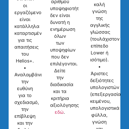
αριθμού
καλή
οι
υποψηφιοτήτων
γνώση
εργαζόμενοι
δεν είναι
της
είναι
δυνατή η
αγγλικής
κατάλληλα
ενημέρωση
γλώσσας
καταρτισμένοι
όλων
(τουλάχιστον
για τις
των
επίπεδο
απαιτήσεις
υποψηφίων
Lower ή
του
που δεν
ισότιμο).
Helios+.
επιλέγονται.
•
•
Δείτε
Άριστες
Αναλαμβάνει
την
δεξιότητες
την
διαδικασία
υπολογιστών
ευθύνη
και τα
(επεξεργασία
για το
κριτήρια
κειμένου,
σχεδιασμό,
αξιολόγησης
υπολογιστικά
την
εδώ
.
φύλλα,
επίβλεψη
γνώση
και την
και