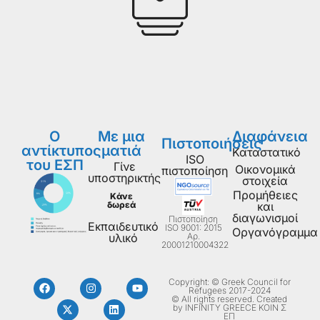
Ο
Με μια
Διαφάνεια
Πιστοποιήσεις
αντίκτυπος
ματιά
Καταστατικό
ISO
του ΕΣΠ
Γίνε
Οικονομικά
πιστοποίηση
υποστηρικτής
στοιχεία
Προμήθειες
Κάνε
δωρεά
και
διαγωνισμοί
Πιστοποίηση
Εκπαιδευτικό
ISO 9001: 2015
Οργανόγραμμα
Aρ.
υλικό
20001210004322
Copyright: © Greek Council for
Refugees 2017-2024
© All rights reserved. Created
by INFINITY GREECE ΚΟΙΝ Σ
ΕΠ