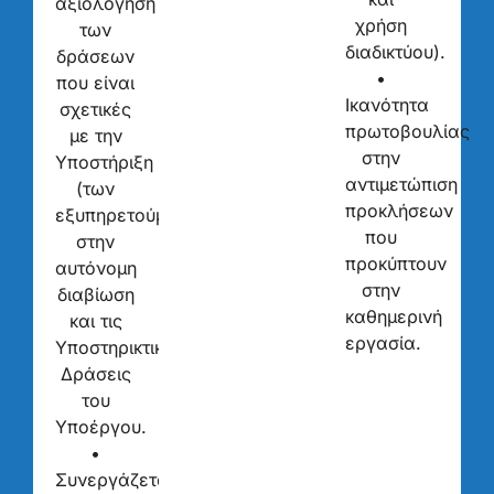
αξιολόγηση
χρήση
των
διαδικτύου).
δράσεων
•
που είναι
Ικανότητα
σχετικές
πρωτοβουλίας
με την
στην
Υποστήριξη
αντιμετώπιση
(των
προκλήσεων
εξυπηρετούμενων)
που
στην
προκύπτουν
αυτόνομη
στην
διαβίωση
καθημερινή
και τις
εργασία.
Υποστηρικτικές
Δράσεις
του
Υποέργου.
•
Συνεργάζεται