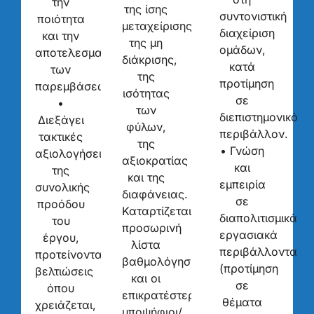
την
της ίσης
συντονιστική
ποιότητα
μεταχείρισης,
διαχείριση
και την
της μη
ομάδων,
αποτελεσματικότητα
διάκρισης,
κατά
των
της
προτίμηση
παρεμβάσεων.
ισότητας
σε
•
των
διεπιστημονικό
Διεξάγει
φύλων,
περιβάλλον.
τακτικές
της
• Γνώση
αξιολογήσεις
αξιοκρατίας
και
της
και της
εμπειρία
συνολικής
διαφάνειας.
σε
προόδου
Καταρτίζεται
διαπολιτισμικά
του
προσωρινή
εργασιακά
έργου,
λίστα
περιβάλλοντα
προτείνοντας
βαθμολόγησης
(προτίμηση
βελτιώσεις
και οι
σε
όπου
επικρατέστεροι
θέματα
χρειάζεται,
υποψήφιοι/