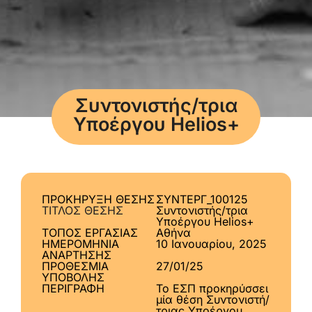
Συντονιστής/τρια
Υποέργου Helios+
ΠΡΟΚΗΡΥΞΗ ΘΕΣΗΣ
ΣΥΝΤΕΡΓ_100125
ΤΙΤΛΟΣ ΘΕΣΗΣ
Συντονιστής/τρια
Υποέργου Helios+
ΤΟΠΟΣ ΕΡΓΑΣΙΑΣ
Αθήνα
ΗΜΕΡΟΜΗΝΙΑ
10 Ιανουαρίου, 2025
ΑΝΑΡΤΗΣΗΣ
ΠΡΟΘΕΣΜΙΑ
27/01/25
ΥΠΟΒΟΛΗΣ
ΠΕΡΙΓΡΑΦΗ
Το ΕΣΠ προκηρύσσει
μία θέση Συντονιστή/
τριας Υποέργου