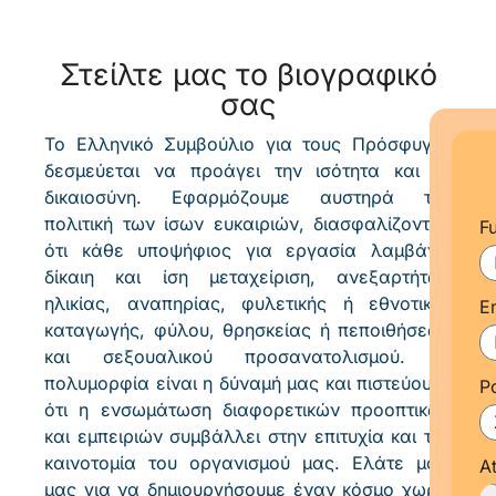
Στείλτε μας το βιογραφικό
σας
Το Ελληνικό Συμβούλιο για τους Πρόσφυγες
δεσμεύεται να προάγει την ισότητα και τη
δικαιοσύνη. Εφαρμόζουμε αυστηρά την
πολιτική των ίσων ευκαιριών, διασφαλίζοντας
F
ότι κάθε υποψήφιος για εργασία λαμβάνει
δίκαιη και ίση μεταχείριση, ανεξαρτήτως
ηλικίας, αναπηρίας, φυλετικής ή εθνοτικής
E
καταγωγής, φύλου, θρησκείας ή πεποιθήσεων
και σεξουαλικού προσανατολισμού. Η
πολυμορφία είναι η δύναμή μας και πιστεύουμε
P
ότι η ενσωμάτωση διαφορετικών προοπτικών
και εμπειριών συμβάλλει στην επιτυχία και την
καινοτομία του οργανισμού μας. Ελάτε μαζί
A
μας για να δημιουργήσουμε έναν κόσμο χωρίς