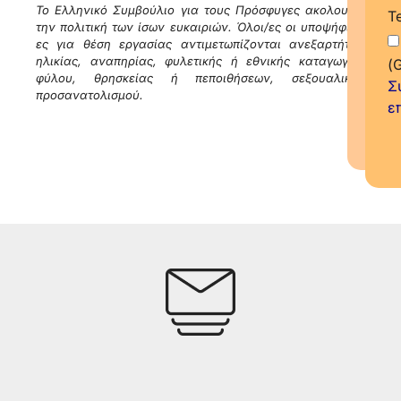
Το Ελληνικό Συμβούλιο για τους Πρόσφυγες ακολουθεί
T
την πολιτική των ίσων ευκαιριών. Όλοι/ες οι υποψήφιοι/
ες για θέση εργασίας αντιμετωπίζονται ανεξαρτήτως
ηλικίας, αναπηρίας, φυλετικής ή εθνικής καταγωγής,
(
φύλου, θρησκείας ή πεποιθήσεων, σεξουαλικού
Σ
προσανατολισμού.
ε