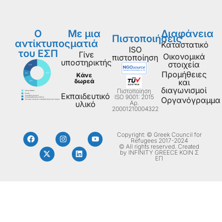
Ο
Με μια
Διαφάνεια
Πιστοποιήσεις
αντίκτυπος
ματιά
Καταστατικό
ISO
του ΕΣΠ
Γίνε
Οικονομικά
πιστοποίηση
υποστηρικτής
στοιχεία
Προμήθειες
Κάνε
δωρεά
και
διαγωνισμοί
Πιστοποίηση
Εκπαιδευτικό
ISO 9001: 2015
Οργανόγραμμα
Aρ.
υλικό
20001210004322
Copyright: © Greek Council for
Refugees 2017-2024
© All rights reserved. Created
by INFINITY GREECE ΚΟΙΝ Σ
ΕΠ