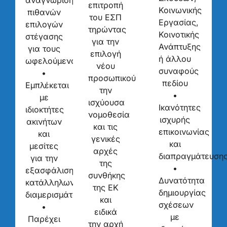
επιτροπή
Κοινωνικής
πιθανών
του ΕΣΠ
Εργασίας,
επιλογών
τηρώντας
Κοινοτικής
στέγασης
για την
Ανάπτυξης
για τους
επιλογή
ή άλλου
ωφελούμενους.
νέου
συναφούς
•
προσωπικού
πεδίου
Εμπλέκεται
την
•
με
ισχύουσα
Ικανότητες
ιδιοκτήτες
νομοθεσία
ισχυρής
ακινήτων
και τις
επικοινωνίας
και
γενικές
και
μεσίτες
αρχές
διαπραγμάτευσης
για την
της
•
εξασφάλιση
συνθήκης
Δυνατότητα
κατάλληλων
της ΕΚ
δημιουργίας
διαμερισμάτων.
και
σχέσεων
•
ειδικά
με
Παρέχει
την αρχή