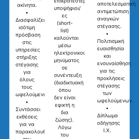
επικρατέστεροι
αποτελεσματική
ακίνητα.
υποψήφιοι/
αντιμετώπιση
•
ες
αναγκών
Διασφαλίζει
(short-
στέγασης.
ισότιμη
list)
•
πρόσβαση
καλούνται
Πολιτισμική
στις
μέσω
ευαισθησία
υπηρεσίες
ηλεκτρονικού
και
στήριξης
μηνύματος
ενσυναίσθηση
στέγασης
σε
για τις
για
συνέντευξη
προκλήσεις
όλους
(διαδικτυακή
στέγασης
τους
όπου
των
ωφελούμενους.
δεν είναι
ωφελούμενων.
•
εφικτή η
•
Συντάσσει
δια
Δίπλωμα
εκθέσεις
ζώσης).
οδήγησης
για να
Λόγω
Ι.Χ.
παρακολουθεί
του
την