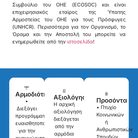
Συμβούλιο του ΟΗΕ (ECOSOC) και είναι
επιχειρησιακός εταίρος της Ύπατης
Αρμοστείας του ΟΗΕ για τους Πρόσφυγες
(UNHCR). Περισσότερα για τον Οργανισμό, το
Όραμα και την Αποστολή του μπορείτε να
ενημερωθείτε από την
ιστοσελίδα
!
Αρμοδιότητες
Αξιολόγηση
Προσόντα
•
Η αρχική
• Πτυχίο
Διεξάγει
αξιολόγηση
Κοινωνικών
προγράμματα
διεξάγεται
ή
ευαισθητοποίησης
από την
Ανθρωπιστικών
για την
αρμόδια
Σπουδών,
αναγνώριση