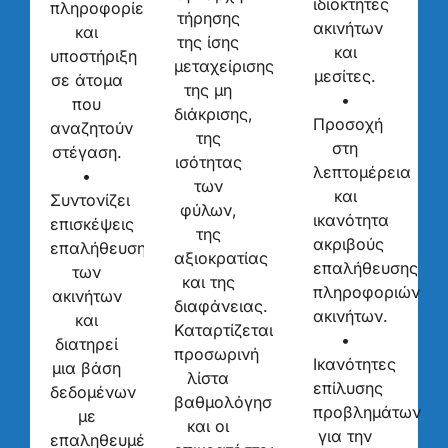
ιδιοκτήτες
πληροφορίες
τήρησης
ακινήτων
και
της ίσης
και
υποστήριξη
μεταχείρισης,
μεσίτες.
σε άτομα
της μη
•
που
διάκρισης,
Προσοχή
αναζητούν
της
στη
στέγαση.
ισότητας
λεπτομέρεια
•
των
και
Συντονίζει
φύλων,
ικανότητα
επισκέψεις
της
ακριβούς
επαλήθευσης
αξιοκρατίας
επαλήθευσης
των
και της
πληροφοριών
ακινήτων
διαφάνειας.
ακινήτων.
και
Καταρτίζεται
•
διατηρεί
προσωρινή
Ικανότητες
μια βάση
λίστα
επίλυσης
δεδομένων
βαθμολόγησης
προβλημάτων
με
και οι
για την
επαληθευμένα