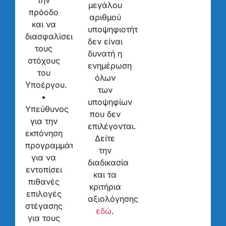
μεγάλου
πρόοδο
αριθμού
και να
υποψηφιοτήτων
διασφαλίσει
δεν είναι
τους
δυνατή η
στόχους
ενημέρωση
του
όλων
Υποέργου.
των
•
υποψηφίων
Υπεύθυνος
που δεν
για την
επιλέγονται.
εκπόνηση
Δείτε
προγραμμάτων,
την
για να
διαδικασία
εντοπίσει
και τα
πιθανές
κριτήρια
επιλογές
αξιολόγησης
στέγασης
εδώ
.
για τους