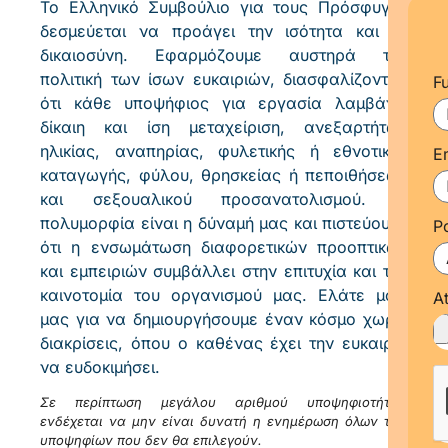
Το Ελληνικό Συμβούλιο για τους Πρόσφυγες
δεσμεύεται να προάγει την ισότητα και τη
δικαιοσύνη. Εφαρμόζουμε αυστηρά την
πολιτική των ίσων ευκαιριών, διασφαλίζοντας
F
ότι κάθε υποψήφιος για εργασία λαμβάνει
δίκαιη και ίση μεταχείριση, ανεξαρτήτως
ηλικίας, αναπηρίας, φυλετικής ή εθνοτικής
E
καταγωγής, φύλου, θρησκείας ή πεποιθήσεων
και σεξουαλικού προσανατολισμού. Η
πολυμορφία είναι η δύναμή μας και πιστεύουμε
P
ότι η ενσωμάτωση διαφορετικών προοπτικών
και εμπειριών συμβάλλει στην επιτυχία και την
καινοτομία του οργανισμού μας. Ελάτε μαζί
A
μας για να δημιουργήσουμε έναν κόσμο χωρίς
διακρίσεις, όπου ο καθένας έχει την ευκαιρία
να ευδοκιμήσει.
Σε περίπτωση μεγάλου αριθμού υποψηφιοτήτων
ενδέχεται να μην είναι δυνατή η ενημέρωση όλων των
υποψηφίων που δεν θα επιλεγούν.